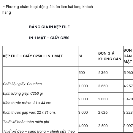
– Phương châm hoạt động là luôn làm hài lòng khách
hàng
BẢNG GIÁ IN KẸP FILE
IN 1 MẶT – GIẤY C250
ĐƠN 
ĐƠN GIÁ
KẸP FILE – GIẤY C250 – IN 1 MẶT
SL
CÁN 
KHÔNG CÁN
MẶT
500
5.360
5.960
Chất liệu giấy: Couches
1.000
3.660
4.257
Định lượng giấy: C250 gr.
2.000
2.880
3.478
Kích thước mở ra: 31 x 44 cm.
Kích thước gập vào: 22 x 31 cm.
3.000
2.626
3.223
Thiết kế hoàn toàn miễn phí.
4.000
2.500
3.097
Thiết kế đẹp – sang trọng – chỉnh sửa theo