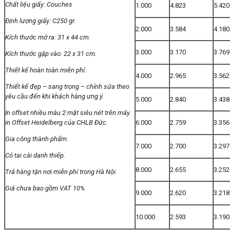
Chất liệu giấy: Couches
1.000
4.823
5.420
Định lượng giấy: C250 gr.
2.000
3.584
4.180
Kích thước mở ra: 31 x 44 cm.
3.000
3.170
3.769
Kích thước gập vào: 22 x 31 cm.
Thiết kế hoàn toàn miễn phí.
4.000
2.965
3.562
Thiết kế đẹp – sang trọng – chỉnh sửa theo
yêu cầu đến khi khách hàng ưng ý.
5.000
2.840
3.438
In offset nhiều màu 2 mặt siêu nét trên máy
in Offset Heidelberg của CHLB Đức.
6.000
2.759
3.356
Gia công thành phẩm.
7.000
2.700
3.297
Có tai cài danh thiếp.
8.000
2.655
3.252
Trả hàng tận nơi miễn phí trong Hà Nội.
Giá chưa bao gồm VAT 10%
9.000
2.620
3.218
10.000
2.593
3.190