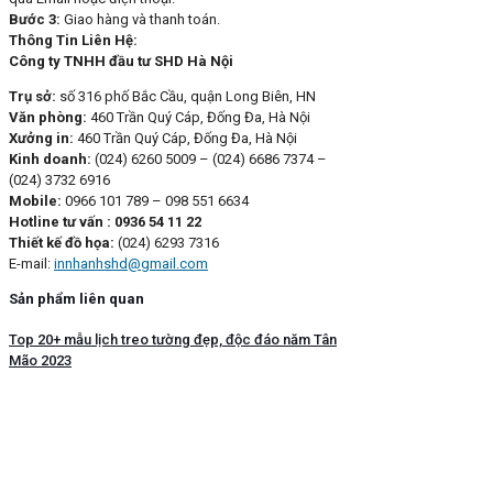
Bước 3:
Giao hàng và thanh toán.
Thông Tin Liên Hệ:
Công ty TNHH đầu tư SHD Hà Nội
Trụ sở:
số 316 phố Bắc Cầu, quận Long Biên, HN
Văn phòng:
460 Trần Quý Cáp, Đống Đa, Hà Nội
Xưởng in:
460 Trần Quý Cáp, Đống Đa, Hà Nội
Kinh doanh:
(024) 6260 5009 – (024) 6686 7374 –
(024) 3732 6916
Mobile:
0966 101 789 – 098 551 6634
Hotline tư vấn :
0936 54 11 22
Thiết kế đồ họa:
(024) 6293 7316
E-mail:
innhanhshd@gmail.com
Sản phẩm liên quan
Top 20+ mẫu lịch treo tường đẹp, độc đáo năm Tân
Mão 2023