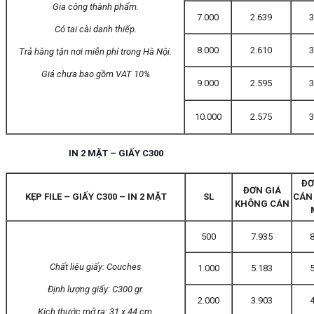
Gia công thành phẩm.
7.000
2.639
3
Có tai cài danh thiếp.
8.000
2.610
3
Trả hàng tận nơi miễn phí trong Hà Nội.
Giá chưa bao gồm VAT 10%
9.000
2.595
3
10.000
2.575
3
IN 2 MẶT – GIẤY C300
ĐƠ
ĐƠN GIÁ
KẸP FILE – GIẤY C300 – IN 2 MẶT
SL
CÁN
KHÔNG CÁN
500
7.935
8
Chất liệu giấy: Couches
1.000
5.183
5
Định lượng giấy: C300 gr.
2.000
3.903
4
Kích thước mở ra: 31 x 44 cm.