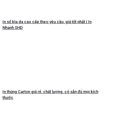
In sổ bìa da cao cấp theo yêu cầu, giá tốt nhất | In
Nhanh SHD
In thùng Carton giá rẻ, chất lượng, có sẵn đủ mọi kích
thước