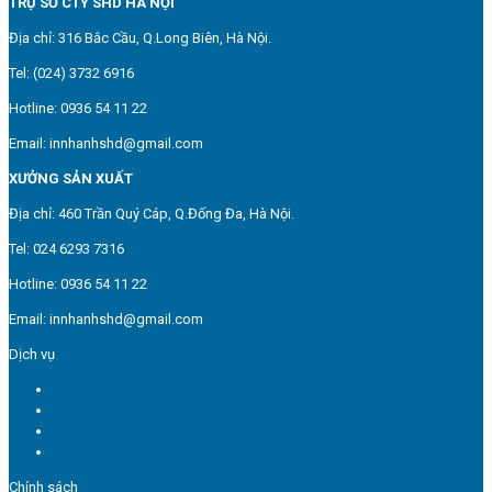
TRỤ SỞ CTY SHD HÀ NỘI
Địa chỉ: 316 Bắc Cầu, Q.Long Biên, Hà Nội.
Tel: (024) 3732 6916
Hotline: 0936 54 11 22
Email: innhanhshd@gmail.com
XƯỞNG SẢN XUẤT
Địa chỉ: 460 Trần Quý Cáp, Q.Đống Đa, Hà Nội.
Tel: 024 6293 7316
Hotline: 0936 54 11 22
Email: innhanhshd@gmail.com
Dịch vụ
In túi giấy
In hộp giấy
In tem nhãn
Dịch vụ in ấn
Chính sách