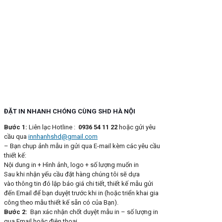
ĐẶT IN NHANH CHÓNG CÙNG SHD HÀ NỘI
Bước 1:
Liên lạc Hotline :
0936 54 11 22
hoặc gửi yêu
cầu qua
innhanhshd@gmail.com
– Bạn chụp ảnh mẫu in gửi qua E-mail kèm các yêu cầu
thiết kế:
Nội dung in + Hình ảnh, logo + số lượng muốn in
Sau khi nhận yếu cầu đặt hàng chúng tôi sẽ dựa
vào thông tin đó lập báo giá chi tiết, thiết kế mẫu gửi
đến Email để bạn duyệt trước khi in (hoặc triển khai gia
công theo mẫu thiết kế sẵn có của Bạn).
Bước 2:
Bạn xác nhận chốt duyệt mẫu in – số lượng in
qua Email hoặc điện thoại.