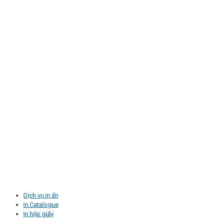
Dịch vụ in ấn
In Catalogue
In hộp giấy