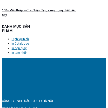
100+ Mẫu thiệp mời sự kiện đẹp, sang trọng nhất hiện
nay
DANH MỤC SẢN
PHẨM
Dịch vụ in ấn
In Catalogue
In hộp giấy
In tem nhãn
CÔNG TY TNHH ĐẦU TƯ SHD HÀ NỘI