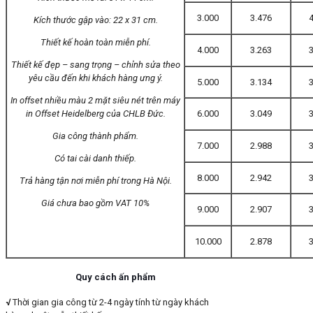
3.000
3.476
4
Kích thước gập vào: 22 x 31 cm.
Thiết kế hoàn toàn miễn phí.
4.000
3.263
3
Thiết kế đẹp – sang trọng – chỉnh sửa theo
yêu cầu đến khi khách hàng ưng ý.
5.000
3.134
3
In offset nhiều màu 2 mặt siêu nét trên máy
in Offset Heidelberg của CHLB Đức.
6.000
3.049
3
Gia công thành phẩm.
7.000
2.988
3
Có tai cài danh thiếp.
8.000
2.942
3
Trả hàng tận nơi miễn phí trong Hà Nội.
Giá chưa bao gồm VAT 10%
9.000
2.907
3
10.000
2.878
3
Quy cách ấn phẩm
√
Thời gian gia công từ 2-4 ngày tính từ ngày khách