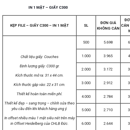
IN 1 MẶT – GIẤY C300
ĐƠ
ĐƠN GIÁ
KẸP FILE – GIẤY C300 – IN 1 MẶT
SL
CÁN
KHÔNG CÁN
500
5.698
6
1.000
3.965
4
Chất liệu giấy: Couches
Định lượng giấy: C300 gr.
2.000
3.172
3
Kích thước mở ra: 31 x 44 cm.
3.000
2.912
3
Kích thước gập vào: 22 x 31 cm.
Thiết kế hoàn toàn miễn phí.
4.000
2.784
3
Thiết kế đẹp – sang trọng – chỉnh sửa theo
yêu cầu đến khi khách hàng ưng ý.
5.000
2.710
3
In offset nhiều màu 1 mặt siêu nét trên máy
in Offset Heidelberg của CHLB Đức.
6.000
2.644
3