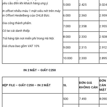
yêu cầu đến khi khách hàng ưng ý.
5.000
2.425
3.024
In offset nhiều màu 1 mặt siêu nét trên máy
in Offset Heidelberg của CHLB Đức.
6.000
2.360
2.959
Gia công thành phẩm.
7.000
2.358
2.955
Có tai cài danh thiếp.
8.000
2.330
2.928
Trả hàng tận nơi miễn phí trong Hà Nội.
Giá chưa bao gồm VAT 10%
9.000
2.315
2.912
10.000
2.300
2.895
IN 2 MẶT – GIẤY C250
ĐƠN 
ĐƠN GIÁ
KẸP FILE – GIẤY C250 – IN 2 MẶT
SL
CÁN 
KHÔNG CÁN
MẶT
500
7.493
8.090