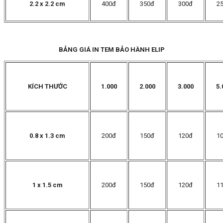
2.2 x 2.2 cm
400đ
350đ
300đ
2
BẢNG GIÁ IN TEM BẢO HÀNH ELIP
KÍCH THƯỚC
1.000
2.000
3.000
5.
0.8 x 1.3 cm
200đ
150đ
120đ
1
1 x 1.5 cm
200đ
150đ
120đ
1