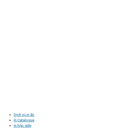
Dịch vụ in ấn
In Catalogue
In hộp giấy