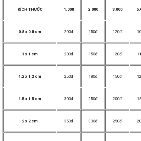
KÍCH THƯỚC
1.000
2.000
3.000
5.
0.8 x 0.8 cm
200đ
150đ
120đ
1
1 x 1 cm
200đ
150đ
120đ
1
1.2 x 1.2 cm
250đ
180đ
150đ
1
1.5 x 1.5 cm
300đ
250đ
200đ
1
2 x 2 cm
350đ
300đ
250đ
2