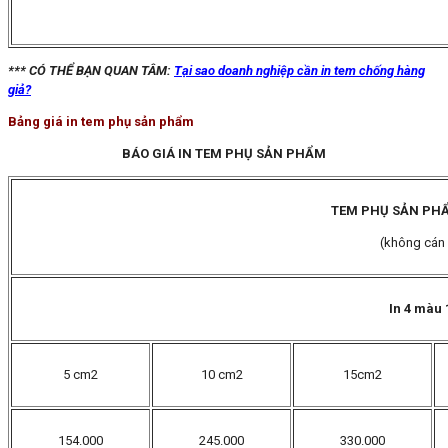
*** CÓ THỂ BẠN QUAN TÂM:
Tại sao doanh nghiệp cần in tem chống hàng
giả?
Bảng giá in tem phụ sản phẩm
BÁO GIÁ IN TEM PHỤ SẢN PHẨM
TEM PHỤ SẢN PH
(không cán
In 4 màu 
5 cm
2
10 cm
2
15cm2
154.000
245.000
330.000