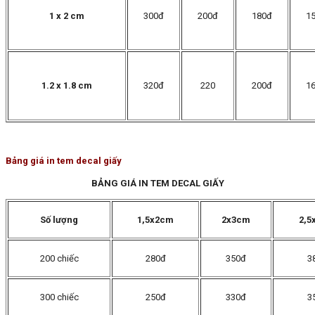
1 x 2 cm
300đ
200đ
180đ
1
1.2 x 1.8 cm
320đ
220
200đ
1
Bảng giá in tem decal giấy
BẢNG GIÁ IN TEM DECAL GIẤY
Số lượng
1,5x2cm
2x3cm
2,5
200 chiếc
280đ
350đ
3
300 chiếc
250đ
330đ
3