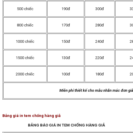
500 chiếc
190đ
300đ
3
800 chiếc
170đ
280đ
3
1000 chiếc
150đ
240đ
2
1500 chiếc
130đ
220đ
2
2000 chiếc
100đ
180đ
2
Miễn phí thiết kế cho mẫu nhãn mác đơn gi
Bảng giá in tem chống hàng giả
BẢNG BÁO GIÁ IN TEM CHỐNG HÀNG GIẢ