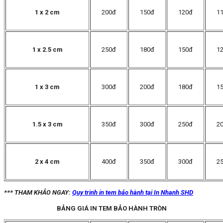
1 x 2 cm
200đ
150đ
120đ
1
1 x 2.5 cm
250đ
180đ
150đ
1
1 x 3 cm
300đ
200đ
180đ
1
1.5 x 3 cm
350đ
300đ
250đ
2
2 x 4 cm
400đ
350đ
300đ
2
*** THAM KHẢO NGAY:
Quy trình in tem bảo hành tại In Nhanh SHD
BẢNG GIÁ IN TEM BẢO HÀNH TRÒN