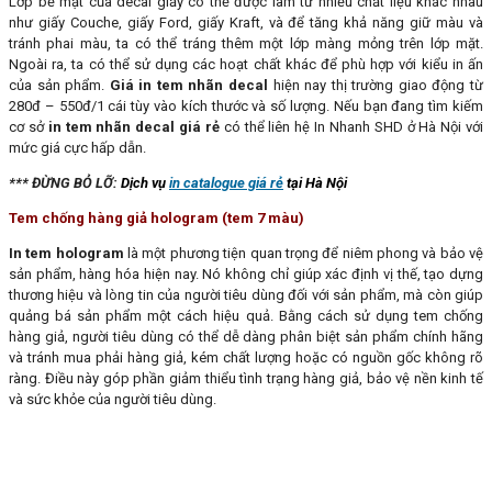
Lớp bề mặt của decal giấy có thể được làm từ nhiều chất liệu khác nhau
như giấy Couche, giấy Ford, giấy Kraft, và để tăng khả năng giữ màu và
tránh phai màu, ta có thể tráng thêm một lớp màng mỏng trên lớp mặt.
Ngoài ra, ta có thể sử dụng các hoạt chất khác để phù hợp với kiểu in ấn
của sản phẩm.
Giá in tem nhãn decal
hiện nay thị trường giao động từ
280đ – 550đ/1 cái tùy vào kích thước và số lượng. Nếu bạn đang tìm kiếm
cơ sở
in tem nhãn decal giá rẻ
có thể liên hệ In Nhanh SHD ở Hà Nội với
mức giá cực hấp dẫn.
*** ĐỪNG BỎ LỠ:
Dịch vụ
in catalogue giá rẻ
tại Hà Nội
Tem chống hàng giả hologram (tem 7 màu)
In tem hologram
là một phương tiện quan trọng để niêm phong và bảo vệ
sản phẩm, hàng hóa hiện nay. Nó không chỉ giúp xác định vị thế, tạo dựng
thương hiệu và lòng tin của người tiêu dùng đối với sản phẩm, mà còn giúp
quảng bá sản phẩm một cách hiệu quả. Bằng cách sử dụng tem chống
hàng giả, người tiêu dùng có thể dễ dàng phân biệt sản phẩm chính hãng
và tránh mua phải hàng giả, kém chất lượng hoặc có nguồn gốc không rõ
ràng. Điều này góp phần giảm thiểu tình trạng hàng giả, bảo vệ nền kinh tế
và sức khỏe của người tiêu dùng.