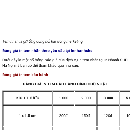
Tem nhãn là gì? Ứng dụng nổi bật trong marketing
Bảng giá in tem nhãn theo yêu cầu tại Innhanhshd
Dưới đây là một số bảng báo giá của dịch vụ in tem nhãn tại In Nhanh SHD
Hà Nội mà bạn có thể tham khảo qua như sau:
Bảng giá in tem bảo hành
BẢNG GIÁ IN TEM BẢO HÀNH HÌNH CHỮ NHẬT
KÍCH THƯỚC
1.000
2.000
3.000
5.
1 x 1.5 cm
200đ
150đ
120đ
1