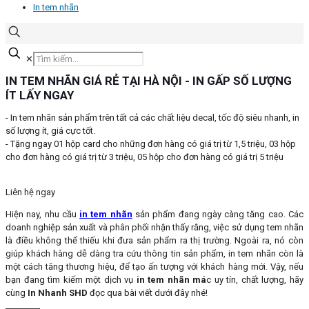
In tem nhãn
✕
IN TEM NHÃN GIÁ RẺ TẠI HÀ NỘI - IN GẤP SỐ LƯỢNG
ÍT LẤY NGAY
- In tem nhãn sản phẩm trên tất cả các chất liệu decal, tốc độ siêu nhanh, in
số lượng ít, giá cực tốt.
- Tặng ngay 01 hộp card cho những đơn hàng có giá trị từ 1,5 triệu, 03 hộp
cho đơn hàng có giá trị từ 3 triệu, 05 hộp cho đơn hàng có giá trị 5 triệu
Liên hệ ngay
Hiện nay, nhu cầu
in tem nhãn
sản phẩm đang ngày càng tăng cao. Các
doanh nghiệp sản xuất và phân phối nhận thấy rằng, việc sử dụng tem nhãn
là điều không thể thiếu khi đưa sản phẩm ra thị trường. Ngoài ra, nó còn
giúp khách hàng dễ dàng tra cứu thông tin sản phẩm, in tem nhãn còn là
một cách tăng thương hiệu, để tạo ấn tượng với khách hàng mới. Vậy, nếu
bạn đang tìm kiếm một dịch vụ
in tem nhãn má
c uy tín, chất lượng, hãy
cùng
In Nhanh SHD
đọc qua bài viết dưới đây nhé!