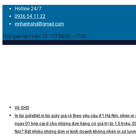
Hotline 24/7:
0936 54 11 22
innhanhshd@gmail.com
Thời gian làm việc: T2 - T7 08:00 - 17:30
Về SHD
In túi giấy
Đặt in túi giấy giá rẻ theo yêu cầu #1 Hà Nội, nhận in 
ngay 01 hộp card cho những đơn hàng có giá trị từ 1,5 triệu, 03 
Nội? Rất nhiều những đơn vị kinh doanh không nhận in số lượng í