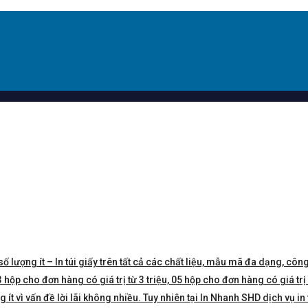
số lượng ít – In túi giấy trên tất cả các chất liệu, mẫu mã đa dạng, công
hộp cho đơn hàng có giá trị từ 3 triệu, 05 hộp cho đơn hàng có giá trị 5 
t vì vấn đề lời lãi không nhiều. Tuy nhiên tại In Nhanh SHD dịch vụ in 