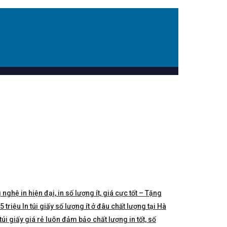
 nghệ in hiện đại, in số lượng ít, giá cực tốt – Tặng
triệu In túi giấy số lượng ít ở đâu chất lượng tại Hà
túi giấy giá rẻ luôn đảm bảo chất lượng in tốt, số