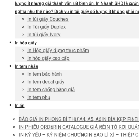
lượng ít nhưng giá thành vẫn rất bình ổn. In Nhanh SHD là xưởng
nghĩa như thế nào? Dịch vụ in túi giấy số lượng ít không phả
In túi giấy Couches
In Túi giấy Duplex
In túi giấy Ivory
In hộp giấy
In Hộp giấy đựng thực phẩm
In hộp giấy cao cấp
In tem nhãn
In tem bảo hành
In tem decal giấy
In tem chống hàng giả
In tem phụ
In ấn
BÁO GIÁ IN PHONG BÌ THƯ A4, A5, A6
IN BÌA KẸP FILE
IN PHIẾU ORDER
IN CATALOGUE GIÁ RẺ
IN TỜ RƠI QUẢ
IN KỶ YẾU – KỶ NIỆM CHƯƠNG
IN BAO LÌ XÌ – THIỆP 