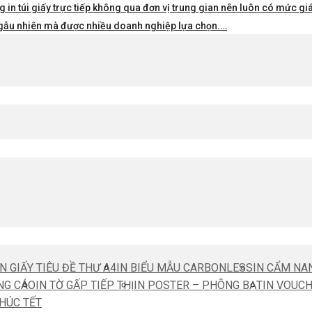
 in túi giấy trực tiếp không qua đơn vị trung gian nên luôn có mức giá 
i ngẫu nhiên mà được nhiều doanh nghiệp lựa chọn.…
IN GIẤY TIÊU ĐỀ THƯ A4
IN BIỂU MẪU CARBONLESS
IN CẨM NA
NG CÁO
IN TỜ GẤP TIẾP THỊ
IN POSTER – PHÔNG BẠT
IN VOUC
CHÚC TẾT