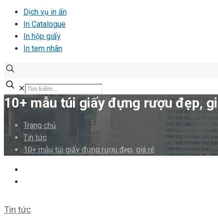
Dịch vụ in ấn
In Catalogue
In hộp giấy
In tem nhãn
✕
10+ mẫu túi giấy đựng rượu đẹp, gi
Trang chủ
Tin tức
10+ mẫu túi giấy đựng rượu đẹp, giá rẻ
Tin tức