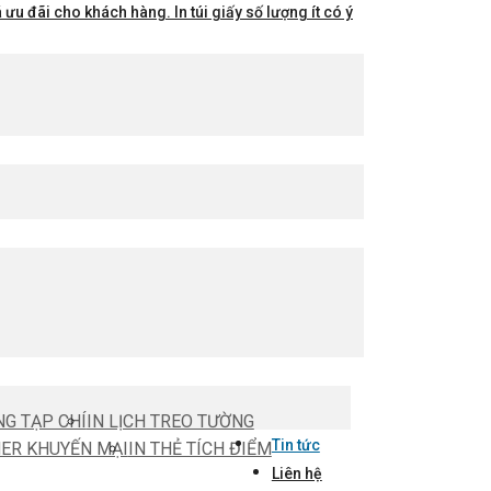
ưu đãi cho khách hàng. In túi giấy số lượng ít có ý
NG TẠP CHÍ
IN LỊCH TREO TƯỜNG
Tin tức
HER KHUYẾN MẠI
IN THẺ TÍCH ĐIỂM
Liên hệ