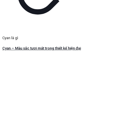
Cyan là gì
Cyan – Màu sắc tươi mát trong thiết kế hiện đại