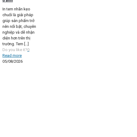
tranh
In tem nhãn kẹo
chuối là giải pháp
giúp sản phẩm trở
nên nổi bật, chuyên
nghiệp và dễ nhận
diện hơn trên thị
trường. Tem
[…]
Do you like it?
0
Read more
05/08/2026