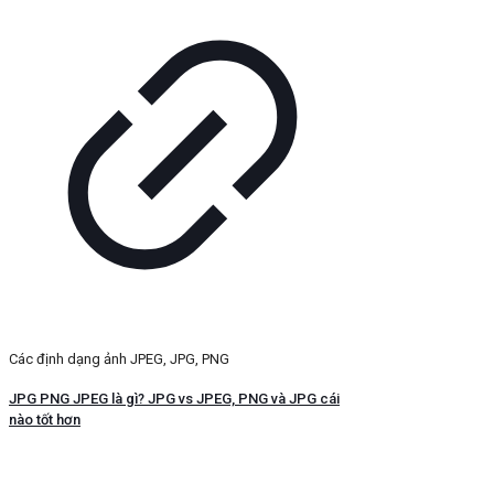
Các định dạng ảnh JPEG, JPG, PNG
JPG PNG JPEG là gì? JPG vs JPEG, PNG và JPG cái
nào tốt hơn