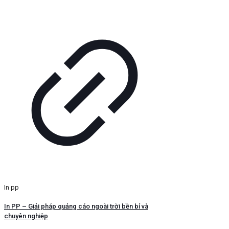
In pp
In PP – Giải pháp quảng cáo ngoài trời bền bỉ và
chuyên nghiệp