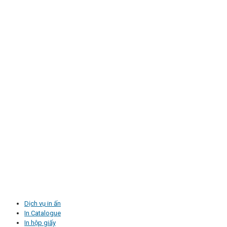
Dịch vụ in ấn
In Catalogue
In hộp giấy