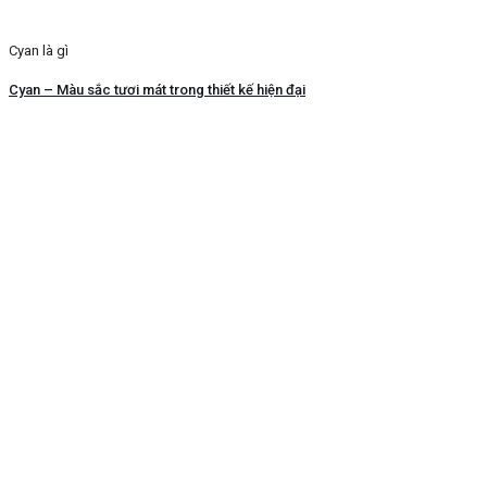
Cyan là gì
Cyan – Màu sắc tươi mát trong thiết kế hiện đại