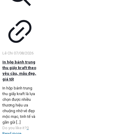
Lê Chi
07/08/2026
In hộp bánh trung
thu giấy kraft theo
yêu cầu, mẫu đẹp,
giá tốt
In hộp bánh trung
thu giấy kraft là lựa
chọn được nhiều
thương hiệu ưa
chuộng nhờ vẻ đẹp
mộc mạc, tinh tế và
gần gũi
[…]
Do you like it?
0
Read more