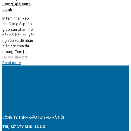
lượng, giá cạnh
tranh
In tem nhãn kẹo
chuối là giải pháp
giúp sản phẩm trở
nên nổi bật, chuyên
nghiệp và dễ nhận
diện hơn trên thị
trường. Tem
[…]
Do you like it?
0
Read more
CÔNG TY TNHH ĐẦU TƯ SHD HÀ NỘI
TRỤ SỞ CTY SHD HÀ NỘI