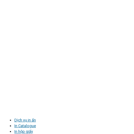
Dịch vụ in ấn
In Catalogue
In hộp giấy