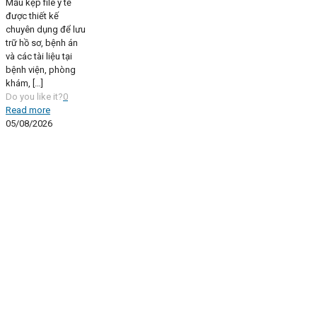
Mẫu kẹp file y tế
được thiết kế
chuyên dụng để lưu
trữ hồ sơ, bệnh án
và các tài liệu tại
bệnh viện, phòng
khám,
[…]
Do you like it?
0
Read more
05/08/2026