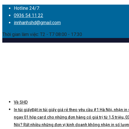
Hotline 24/7:
0936 54 11 22
innhanhshd@gmail.com
Thời gian làm việc: T2 - T7 08:00 - 17:30
Về SHD
In túi giấy
Đặt in túi giấy giá rẻ theo yêu cầu #1 Hà Nội, nhận in 
ngay 01 hộp card cho những đơn hàng có giá trị từ 1,5 triệu, 03 
Nội? Rất nhiều những đơn vị kinh doanh không nhận in số lượng í