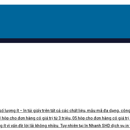
số lượng ít – In túi giấy trên tất cả các chất liệu, mẫu mã đa dạng, công
hộp cho đơn hàng có giá trị từ 3 triệu, 05 hộp cho đơn hàng có giá trị 5 
t vì vấn đề lời lãi không nhiều. Tuy nhiên tại In Nhanh SHD dịch vụ in 