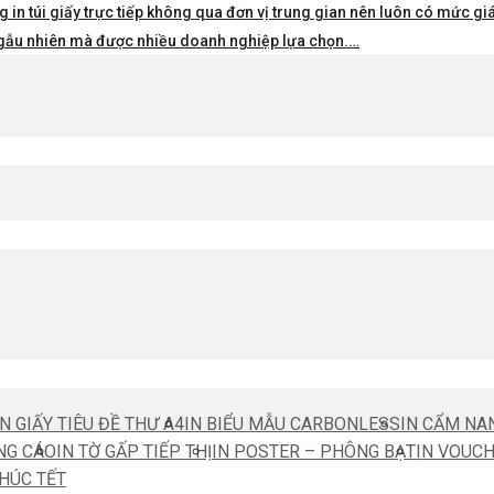
 in túi giấy trực tiếp không qua đơn vị trung gian nên luôn có mức giá 
i ngẫu nhiên mà được nhiều doanh nghiệp lựa chọn.…
IN GIẤY TIÊU ĐỀ THƯ A4
IN BIỂU MẪU CARBONLESS
IN CẨM NA
NG CÁO
IN TỜ GẤP TIẾP THỊ
IN POSTER – PHÔNG BẠT
IN VOUC
CHÚC TẾT