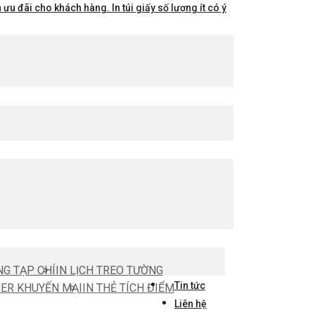
ưu đãi cho khách hàng. In túi giấy số lượng ít có ý
NG TẠP CHÍ
IN LỊCH TREO TƯỜNG
Tin tức
HER KHUYẾN MẠI
IN THẺ TÍCH ĐIỂM
Liên hệ