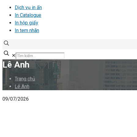
Dịch vụ in ấn
In Catalogue
In hộp giấy
In tem nhãn
✕
Lê Anh
Trang chủ
Lê Anh
09/07/2026