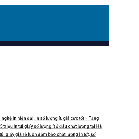
 nghệ in hiện đại, in số lượng ít, giá cực tốt – Tặng
triệu In túi giấy số lượng ít ở đâu chất lượng tại Hà
túi giấy giá rẻ luôn đảm bảo chất lượng in tốt, số