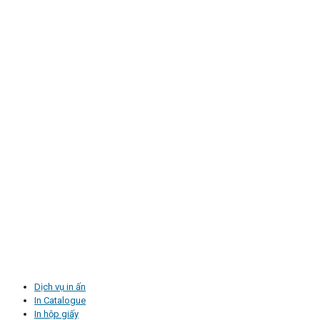
Dịch vụ in ấn
In Catalogue
In hộp giấy