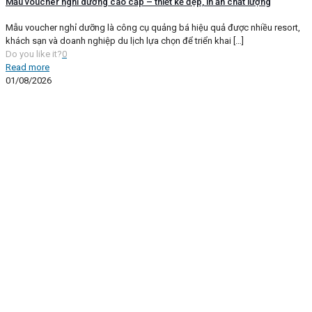
Mẫu voucher nghỉ dưỡng cao cấp – thiết kế đẹp, in ấn chất lượng
Mẫu voucher nghỉ dưỡng là công cụ quảng bá hiệu quả được nhiều resort,
khách sạn và doanh nghiệp du lịch lựa chọn để triển khai
[…]
Do you like it?
0
Read more
01/08/2026