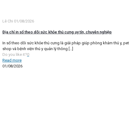
Lê Chi
01/08/2026
Địa chỉ in sổ theo dõi sức khỏe thú cưng uy tín, chuyên nghiệp
In sổ theo dõi sức khỏe thú cưng là giải pháp giúp phòng khám thú y, pet
shop và bệnh viện thú y quản lý thông
[…]
Do you like it?
0
Read more
01/08/2026