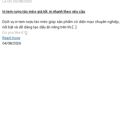
Lê Chi
05/08/2026
In tem rượu táo mèo giá tốt, in nhanh theo yêu cầu
Dịch vụ in tem rượu táo mèo giúp sản phẩm có diện mạo chuyên nghiệp,
nổi bật và dễ dàng tạo dấu ấn riêng trên thị
[…]
Do you like it?
0
Read more
04/08/2026