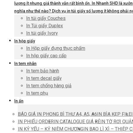
lượng ít nhưng giá thành vẫn rất bình ổn. In Nhanh SHD là xưởng
nghĩa như thế nào? Dịch vụ in túi giấy số lượng ít không phả
In túi giấy Couches
In Túi giấy Duplex
In túi giấy Ivory
In hộp giấy
In Hộp giấy đựng thực phẩm
In hộp giấy cao cấp
In tem nhãn
In tem bảo hành
In tem decal giấy
In tem chống hàng giả
In tem phụ
In ấn
BÁO GIÁ IN PHONG BÌ THƯ A4, A5, A6
IN BÌA KẸP FILE
IN PHIẾU ORDER
IN CATALOGUE GIÁ RẺ
IN TỜ RƠI QUẢ
IN KỶ YẾU – KỶ NIỆM CHƯƠNG
IN BAO LÌ XÌ – THIỆP 