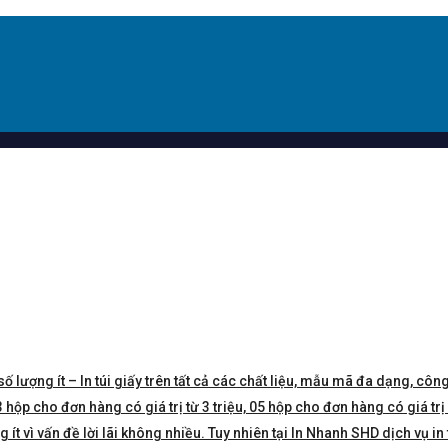
số lượng ít – In túi giấy trên tất cả các chất liệu, mẫu mã đa dạng, công
hộp cho đơn hàng có giá trị từ 3 triệu, 05 hộp cho đơn hàng có giá trị 5 
t vì vấn đề lời lãi không nhiều. Tuy nhiên tại In Nhanh SHD dịch vụ in 