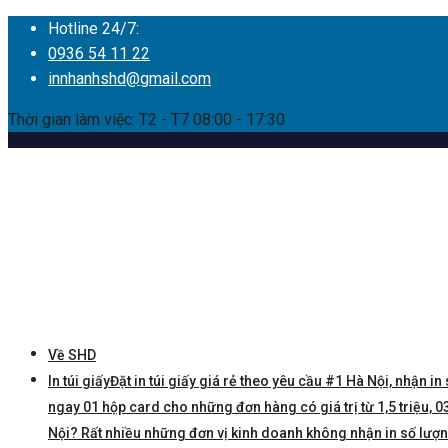
Hotline 24/7:
0936 54 11 22
innhanhshd@gmail.com
Thời gian làm việc: T2 - T7 08:00 - 17:30
Về SHD
In túi giấy
Đặt in túi giấy giá rẻ theo yêu cầu #1 Hà Nội, nhận in 
ngay 01 hộp card cho những đơn hàng có giá trị từ 1,5 triệu, 03 
Nội? Rất nhiều những đơn vị kinh doanh không nhận in số lượng í