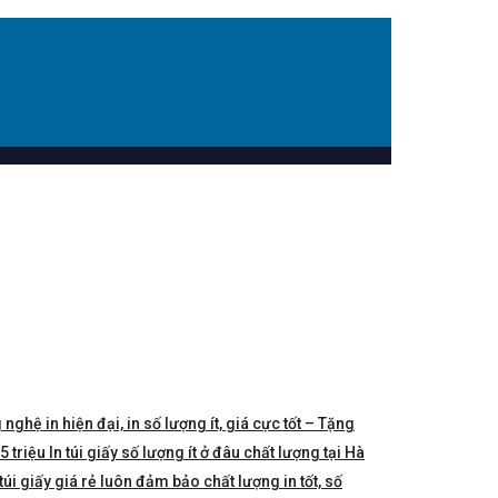
 nghệ in hiện đại, in số lượng ít, giá cực tốt – Tặng
triệu In túi giấy số lượng ít ở đâu chất lượng tại Hà
túi giấy giá rẻ luôn đảm bảo chất lượng in tốt, số