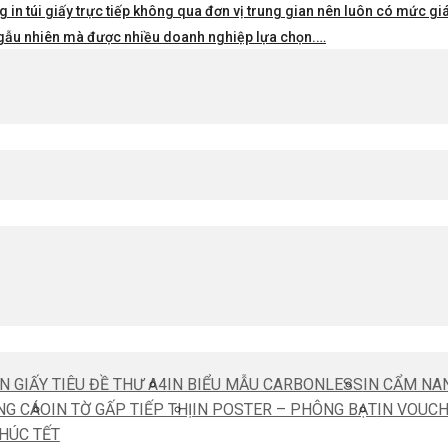
 in túi giấy trực tiếp không qua đơn vị trung gian nên luôn có mức giá 
i ngẫu nhiên mà được nhiều doanh nghiệp lựa chọn.…
IN GIẤY TIÊU ĐỀ THƯ A4
IN BIỂU MẪU CARBONLESS
IN CẨM NA
NG CÁO
IN TỜ GẤP TIẾP THỊ
IN POSTER – PHÔNG BẠT
IN VOUC
CHÚC TẾT