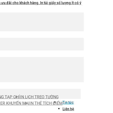
ưu đãi cho khách hàng. In túi giấy số lượng ít có ý
NG TẠP CHÍ
IN LỊCH TREO TƯỜNG
Tin tức
HER KHUYẾN MẠI
IN THẺ TÍCH ĐIỂM
Liên hệ