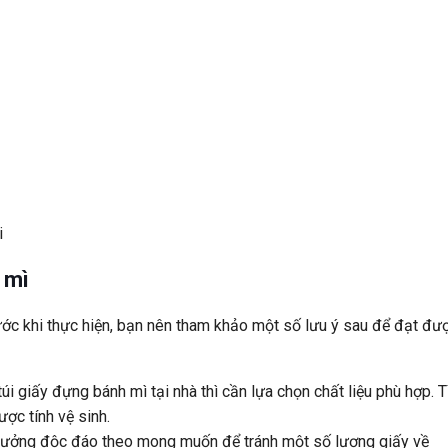
i
 mì
rước khi thực hiện, bạn nên tham khảo một số lưu ý sau để đạt đư
túi giấy đựng bánh mì tại nhà thì cần lựa chọn chất liệu phù hợp. 
c tính vệ sinh.
ý tưởng độc đáo theo mong muốn để tránh một số lượng giấy về