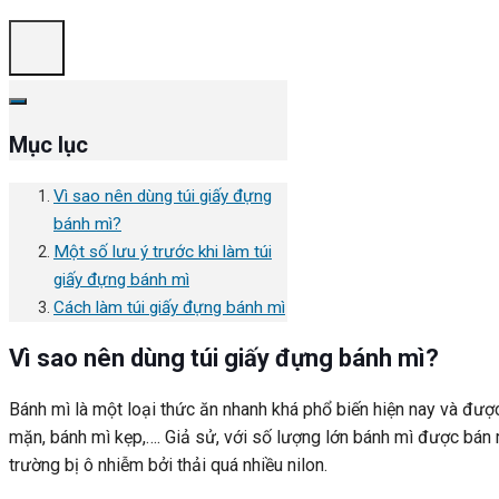
Mục lục
Vì sao nên dùng túi giấy đựng
bánh mì?
Một số lưu ý trước khi làm túi
giấy đựng bánh mì
Cách làm túi giấy đựng bánh mì
Vì sao nên dùng túi giấy đựng bánh mì?
Bánh mì là một loại thức ăn nhanh khá phổ biến hiện nay và được
mặn, bánh mì kẹp,…. Giả sử, với số lượng lớn bánh mì được bán 
trường bị ô nhiễm bởi thải quá nhiều nilon.