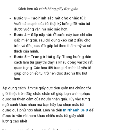
Cách làm túi xách bằng giấy đơn giản
Bước 3 – Tạo hình sắc nét cho chiếc túi
:
Vuốt các cạnh của túi thật kỹ lưỡng để mẫu túi
được vuông vắn, và sắc sảo hơn.
Bước 4 – Gấp nắp túi:
Ở bước này bạn chỉ cần
gấp miệng túi, sau đó dùng kéo cắt 2 đầu cho
tròn và đều, sau đó gập lại theo thẩm mỹ và sở
thích của mình.
Bước 5 – Trang trí túi giấy
: Trong hướng dẫn
cách làm túi giấy thì đây là khâu đóng vai trò rất
quan trọng. Các họa tiết trang trí chính là yếu tố
giúp cho chiếc túi trở nên độc đáo và thu hút
hơn.
Áp dụng cách làm túi giấy cực đơn giản mà chúng tôi
giới thiệu trên đây, chắc chắn sẽ giúp bạn chinh phục
được sự thiện cảm của người nhận quà. Tùy vào từng
ngữ cảnh khác nhau mà bạn hãy lựa chọn mẫu túi
đựng quà phù hợp nhất. Liên hệ đến
In Nhanh SHD
để
được tư vấn và tham khảo nhiều mẫu túi giấy chất
lượng cao nhé!