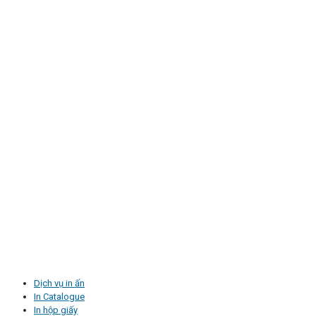
Dịch vụ in ấn
In Catalogue
In hộp giấy