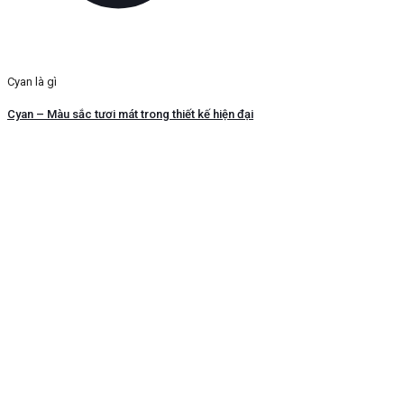
Cyan là gì
Cyan – Màu sắc tươi mát trong thiết kế hiện đại