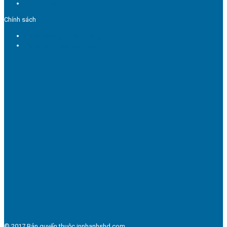
Dịch vụ in ấn
Chính sách
Chính sách quy định chung
Chính sách bảo mật thông tin
© 2017 Bản quyển thuộc innhanhshd.com.