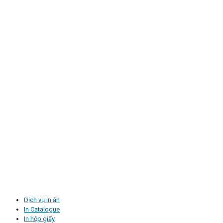
Dịch vụ in ấn
In Catalogue
In hộp giấy