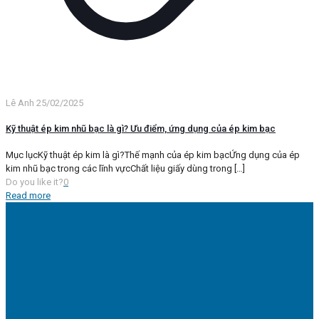
Lê Anh
25/02/2025
Kỹ thuật ép kim nhũ bạc là gì? Ưu điểm, ứng dụng của ép kim bạc
Mục lụcKỹ thuật ép kim là gì?Thế mạnh của ép kim bạcỨng dụng của ép
kim nhũ bạc trong các lĩnh vựcChất liệu giấy dùng trong
[…]
Do you like it?
0
Read more