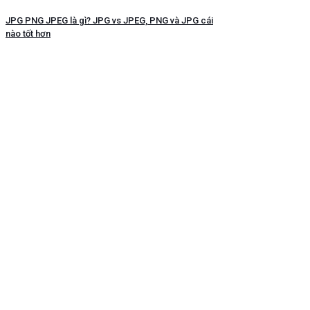
JPG PNG JPEG là gì? JPG vs JPEG, PNG và JPG cái
nào tốt hơn