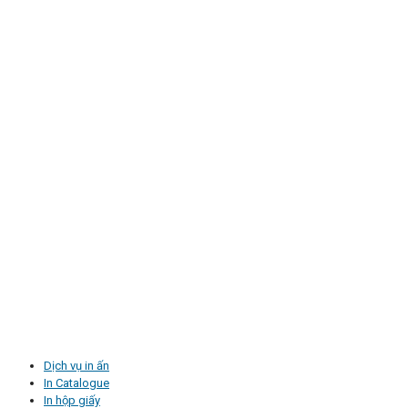
Dịch vụ in ấn
In Catalogue
In hộp giấy