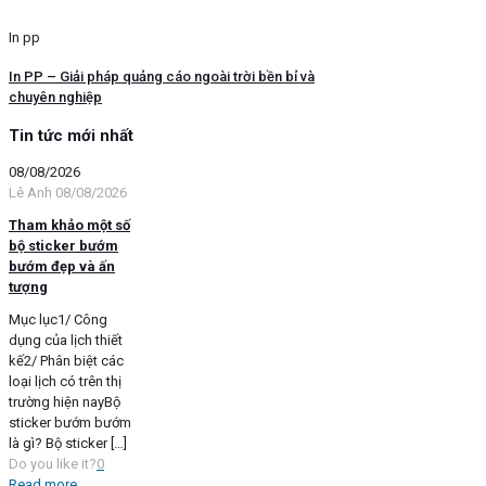
In pp
In PP – Giải pháp quảng cáo ngoài trời bền bỉ và
chuyên nghiệp
Tin tức mới nhất
08/08/2026
Lê Anh
08/08/2026
Tham khảo một số
bộ sticker bướm
bướm đẹp và ấn
tượng
Mục lục1/ Công
dụng của lịch thiết
kế2/ Phân biệt các
loại lịch có trên thị
trường hiện nayBộ
sticker bướm bướm
là gì? Bộ sticker
[…]
Do you like it?
0
Read more