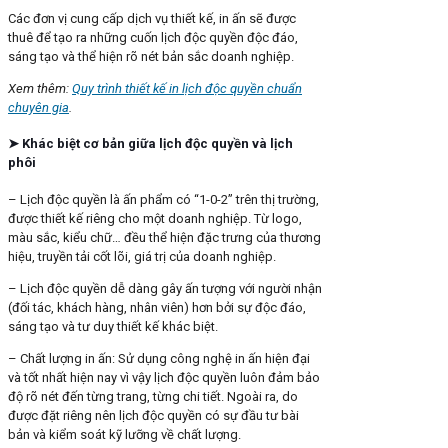
Các đơn vị cung cấp dịch vụ thiết kế, in ấn sẽ được
thuê để tạo ra những cuốn lịch độc quyền độc đáo,
sáng tạo và thể hiện rõ nét bản sắc doanh nghiệp.
Xem thêm:
Quy trình thiết kế in lịch độc quyền chuẩn
chuyên gia
.
➤ Khác biệt cơ bản giữa lịch độc quyền và lịch
phôi
– Lịch độc quyền là ấn phẩm có “1-0-2” trên thị trường,
được thiết kế riêng cho một doanh nghiệp. Từ logo,
màu sắc, kiểu chữ… đều thể hiện đặc trưng của thương
hiệu, truyền tải cốt lõi, giá trị của doanh nghiệp.
– Lịch độc quyền dễ dàng gây ấn tượng với người nhận
(đối tác, khách hàng, nhân viên) hơn bởi sự độc đáo,
sáng tạo và tư duy thiết kế khác biệt.
– Chất lượng in ấn: Sử dụng công nghệ in ấn hiện đại
và tốt nhất hiện nay vì vậy lịch độc quyền luôn đảm bảo
độ rõ nét đến từng trang, từng chi tiết. Ngoài ra, do
được đặt riêng nên lịch độc quyền có sự đầu tư bài
bản và kiểm soát kỹ lưỡng về chất lượng.