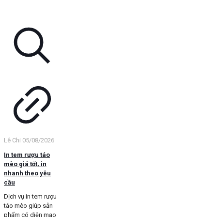
Lê Chi
05/08/2026
In tem rượu táo
mèo giá tốt, in
nhanh theo yêu
cầu
Dịch vụ in tem rượu
táo mèo giúp sản
phẩm có diện mạo