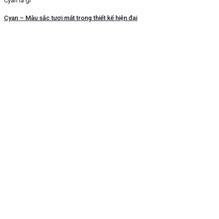
Cyan là gì
Cyan – Màu sắc tươi mát trong thiết kế hiện đại