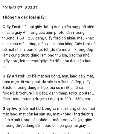
2018/03/27 - 8:23:37
Thông tin các loại giấy:
Giấy Ford:
Là loại giấy thông dụng hiện nay, phổ biến
nhất là giấy A4 trong các tiệm photo, định lượng
thường là 60 – 250 gsm, Giấy ford có nhiều màu khác
nhau như màu trắng, màu xanh, màu hồng,Giấy ford có
bề mặt nhám, bám mực tốt (do đó mực in không đẹp
lắm) cũng được dùng làm bao thư lớn, bao thư nhỏ,
giấy note, letter head(giấy tiêu đề), hóa đơn, tập học
sinh …
Giấy Bristol:
Có bề mặt hơi bóng, mịn, láng cả 2 mặt,
bám mực tốt vừa phải, do vậy in offset sẽ đẹp, giấy
Bristol thường dùng in hộp, bìa sơ mi (Bìa hồ sơ,
folder), brochure (Tờ gấp), danh thiếp, tờ rơi, poster, …
định lượng thường được sử dụng từ 230 – 350 gsm.
Giấy Ivory:
bề mặt hơi bóng và mịn, nhưng chỉ có một
mặt láng, mặt còn lại sần sùi, mặt không láng thường
nằm ở mặt trong sản phẩm – mặt trong vỏ hộp,. giấy
thường được dùng để in bao bì, hộp giấy, túi giấy, …