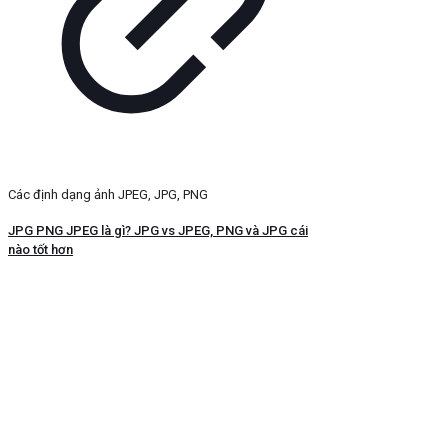
Các định dạng ảnh JPEG, JPG, PNG
JPG PNG JPEG là gì? JPG vs JPEG, PNG và JPG cái
nào tốt hơn