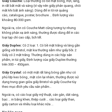
Giấy Couche:
Loại thường có bề mặt bóng, mịn, láng,
in rất bắt mắt và sáng (vì vậy nên giấy phản quang, chói
mắt khi bắt ánh sáng). Dùng để in tờ rơi quảng
cáo, catalogue, poster, brochure … Định lượng vào
khoảng 80-300 gsm.
Ngoài ra, còn có Couche Matt cũng tương tự nhưng
không phản xạ ánh sáng, thường được dùng để in các
loại tạp chí cao cấp, lịch tết.
Giấy Duplex:
Có 2 loại: 1. Có bề mặt trắng và láng gần
giống với Bristol, mặt kia thường sẫm như giấy bồi. 2
Giấy có 2 mặt trắng. Thường dùng in các hộp sản
phẩm, in túi giấy, Định lượng của giấy Duplex thường
trên 300 – 450gsm.
Giấy Crystal:
có một mặt rất láng bóng gần như có
phủ lớp keo bóng , mặt còn lại nhám, thường được sử
dụng trung gian giữa giấy Bristol và giấy Couche tùy
theo mục đích yêu cầu sản phẩm…
Ngoài ra, có các loại giấy mỹ thuật, cán gân, dát vàng,
bạc … in bằng khen, thiệp cưới … các loại giấy than,
giấy carton và nhiều loại khác nữa …