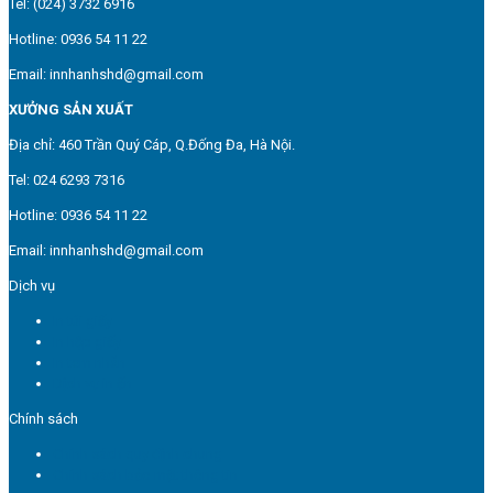
Tel: (024) 3732 6916
Hotline: 0936 54 11 22
Email: innhanhshd@gmail.com
XƯỞNG SẢN XUẤT
Địa chỉ: 460 Trần Quý Cáp, Q.Đống Đa, Hà Nội.
Tel: 024 6293 7316
Hotline: 0936 54 11 22
Email: innhanhshd@gmail.com
Dịch vụ
In túi giấy
In hộp giấy
In tem nhãn
Dịch vụ in ấn
Chính sách
Chính sách quy định chung
Chính sách bảo mật thông tin