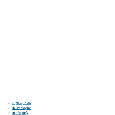
Dịch vụ in ấn
In Catalogue
In hộp giấy