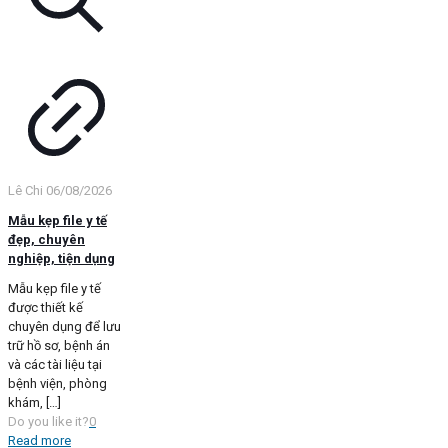
Lê Chi
06/08/2026
Mẫu kẹp file y tế
đẹp, chuyên
nghiệp, tiện dụng
Mẫu kẹp file y tế
được thiết kế
chuyên dụng để lưu
trữ hồ sơ, bệnh án
và các tài liệu tại
bệnh viện, phòng
khám,
[…]
Do you like it?
0
Read more