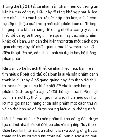
Trong thế kỷ 21, tất cả nhãn sản phẩm nên có thông tin
liên hệ của công ty. Điều này rõ ràng không phải là làm
cho nhãn hiệu của bạn trở nên hấp dẫn hơn, mà là công
cụ tiếp thị hiệu quả trong mỗi sản phẩm bán ra. Thông
tin giúp cho khách hàng dễ dàng nhớ tới công ty và tìm
hiểu dễ dàng về thông tin liên quan hay các sản phẩm
khác của bạn. Bạn cần thể hiện thông tin một cách đơn
giản nhưng đầy đủ nhất, quan trọng là website và số
điện thoại liên hệ, các chi nhánh và đại lý hay hệ thống
phân phối.
Khi bạn có kế hoạch thiết kế nhãn hiệu mới, bạn nên
tìm hiểu để biết đối thủ của bạn là ai và sản phẩm cạnh
tranh là gì. Thay vì cố gắng giống hay làm theo đối thủ
thì bạn nên tạo ra sự khác biệt để cho khách hàng
phân biệt được giữa bạn và đối thủ cạnh tranh. Đem lại
cái nhìn mới hay thổi làn gió mới cho nhãn hiệu sẽ như
lời mời gọi khách hàng chọn sản phẩm một cách thú vị
và có thể bạn sẽ có được những hiệu quả không ngờ.
Hầu hết các nhãn hiệu sản phẩm thành công đều được
tạo ra bởi nhà thiết kế đồ họa chuyên nghiệp. Tùy theo
điều kiên kinh tế mà bạn chọn dịch vụ tương ứng hoặc
tham khảo mười gợi ý như trên nếu bạn quyết định đầu