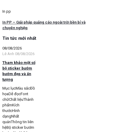
In pp
In PP – Giải pháp quảng cáo ngoài trời bền bỉ và
chuyên nghiệp
Tin tức mới nhất
08/08/2026
Lê Anh
08/08/2026
Tham khảo một số
bộ sticker bướm
bướm đẹp và ấn
tượng
Mục lụcMàu sắcĐồ
họaDễ đọcFont
chữChất liệuThành
phẩmKích
thướcHình
dạngNhất
quánThông tin liên
hệBộ sticker bướm