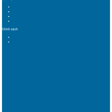
In túi giấy
In hộp giấy
In tem nhãn
Dịch vụ in ấn
Chính sách
Chính sách quy định chung
Chính sách bảo mật thông tin