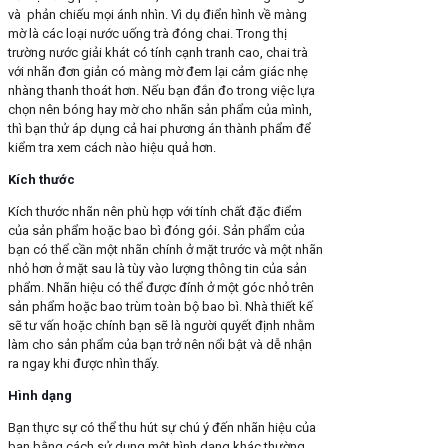
và phản chiếu mọi ánh nhìn. Vì dụ điển hình về màng
mờ là các loại nước uống trà đóng chai. Trong thị
trường nước giải khát có tính cạnh tranh cao, chai trà
với nhãn đơn giản có màng mờ đem lại cảm giác nhẹ
nhàng thanh thoát hơn. Nếu bạn đắn đo trong việc lựa
chọn nên bóng hay mờ cho nhãn sản phẩm của mình,
thì bạn thử áp dụng cả hai phương án thành phẩm để
kiểm tra xem cách nào hiệu quả hơn.
Kích thước
Kích thước nhãn nên phù hợp với tính chất đặc điểm
của sản phẩm hoặc bao bì đóng gói. Sản phẩm của
bạn có thể cần một nhãn chính ở mặt trước và một nhãn
nhỏ hơn ở mặt sau là tùy vào lượng thông tin của sản
phẩm. Nhãn hiệu có thể được đính ở một góc nhỏ trên
sản phẩm hoặc bao trùm toàn bộ bao bì. Nhà thiết kế
sẽ tư vấn hoặc chính bạn sẽ là người quyết định nhằm
làm cho sản phẩm của bạn trở nên nổi bật và dễ nhận
ra ngay khi được nhìn thấy.
Hình dạng
Bạn thực sự có thể thu hút sự chú ý đến nhãn hiệu của
bạn bằng cách sử dụng một hình dạng khác thường.