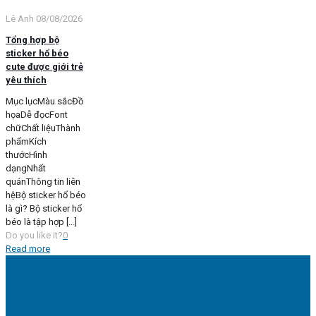
Lê Anh
08/08/2026
Tổng hợp bộ
sticker hổ béo
cute được giới trẻ
yêu thích
Mục lụcMàu sắcĐồ
họaDễ đọcFont
chữChất liệuThành
phẩmKích
thướcHình
dạngNhất
quánThông tin liên
hệBộ sticker hổ béo
là gì? Bộ sticker hổ
béo là tập hợp
[…]
Do you like it?
0
Read more