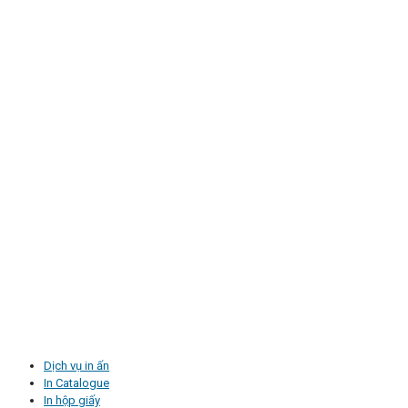
Dịch vụ in ấn
In Catalogue
In hộp giấy