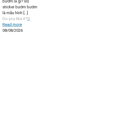
bướm là gì? Bộ
sticker bướm bướm
là mẫu hình
[…]
Do you like it?
0
Read more
08/08/2026