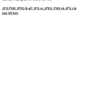
JPG PNG JPEG là gì? JPG vs JPEG, PNG và JPG cái
nào tốt hơn