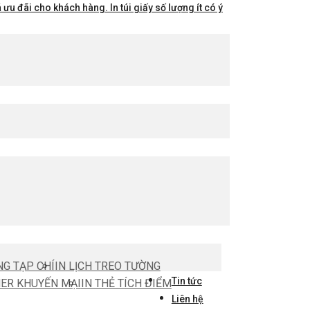
ưu đãi cho khách hàng. In túi giấy số lượng ít có ý
NG TẠP CHÍ
IN LỊCH TREO TƯỜNG
Tin tức
HER KHUYẾN MẠI
IN THẺ TÍCH ĐIỂM
Liên hệ