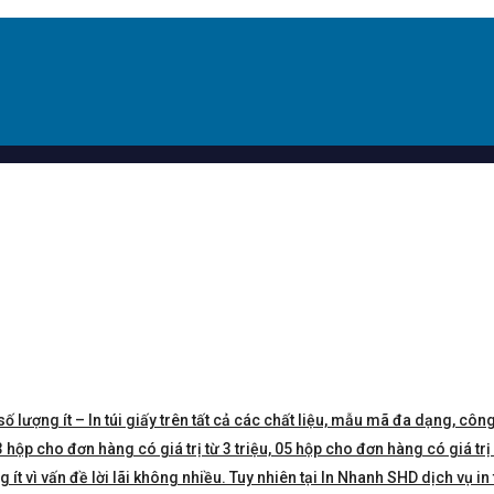
số lượng ít – In túi giấy trên tất cả các chất liệu, mẫu mã đa dạng, công
hộp cho đơn hàng có giá trị từ 3 triệu, 05 hộp cho đơn hàng có giá trị 5 
t vì vấn đề lời lãi không nhiều. Tuy nhiên tại In Nhanh SHD dịch vụ in 