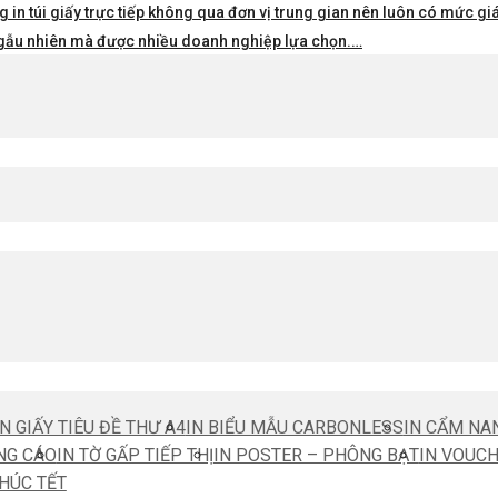
 in túi giấy trực tiếp không qua đơn vị trung gian nên luôn có mức giá 
i ngẫu nhiên mà được nhiều doanh nghiệp lựa chọn.…
IN GIẤY TIÊU ĐỀ THƯ A4
IN BIỂU MẪU CARBONLESS
IN CẨM NA
NG CÁO
IN TỜ GẤP TIẾP THỊ
IN POSTER – PHÔNG BẠT
IN VOUC
CHÚC TẾT