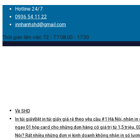
Hotline 24/7:
0936 54 11 22
innhanhshd@gmail.com
Thời gian làm việc: T2 - T7 08:00 - 17:30
Về SHD
In túi giấy
Đặt in túi giấy giá rẻ theo yêu cầu #1 Hà Nội, nhận in 
ngay 01 hộp card cho những đơn hàng có giá trị từ 1,5 triệu, 03 
Nội? Rất nhiều những đơn vị kinh doanh không nhận in số lượng í