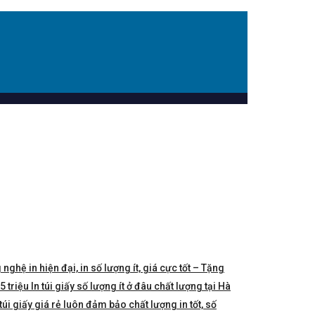
 nghệ in hiện đại, in số lượng ít, giá cực tốt – Tặng
triệu In túi giấy số lượng ít ở đâu chất lượng tại Hà
túi giấy giá rẻ luôn đảm bảo chất lượng in tốt, số