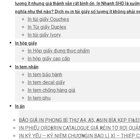
lượng ít nhưng giá thành vẫn rất bình ổn. In Nhanh SHD là xưởng
nghĩa như thế nào? Dịch vụ in túi giấy số lượng ít không phả
In túi giấy Couches
In Túi giấy Duplex
In túi giấy Ivory
In hộp giấy
In Hộp giấy đựng thực phẩm
In hộp giấy cao cấp
In tem nhãn
In tem bảo hành
In tem decal giấy
In tem chống hàng giả
In tem phụ
In ấn
BÁO GIÁ IN PHONG BÌ THƯ A4, A5, A6
IN BÌA KẸP FILE
IN PHIẾU ORDER
IN CATALOGUE GIÁ RẺ
IN TỜ RƠI QUẢ
IN KỶ YẾU – KỶ NIỆM CHƯƠNG
IN BAO LÌ XÌ – THIỆP 