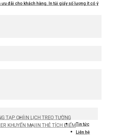
ưu đãi cho khách hàng. In túi giấy số lượng ít có ý
NG TẠP CHÍ
IN LỊCH TREO TƯỜNG
Tin tức
HER KHUYẾN MẠI
IN THẺ TÍCH ĐIỂM
Liên hệ