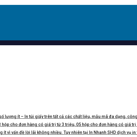
số lượng ít – In túi giấy trên tất cả các chất liệu, mẫu mã đa dạng, công
hộp cho đơn hàng có giá trị từ 3 triệu, 05 hộp cho đơn hàng có giá trị 5 
t vì vấn đề lời lãi không nhiều. Tuy nhiên tại In Nhanh SHD dịch vụ in 