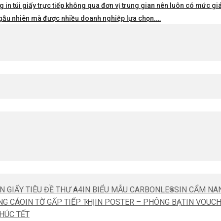
 in túi giấy trực tiếp không qua đơn vị trung gian nên luôn có mức giá 
i ngẫu nhiên mà được nhiều doanh nghiệp lựa chọn.…
IN GIẤY TIÊU ĐỀ THƯ A4
IN BIỂU MẪU CARBONLESS
IN CẨM NA
NG CÁO
IN TỜ GẤP TIẾP THỊ
IN POSTER – PHÔNG BẠT
IN VOUC
CHÚC TẾT