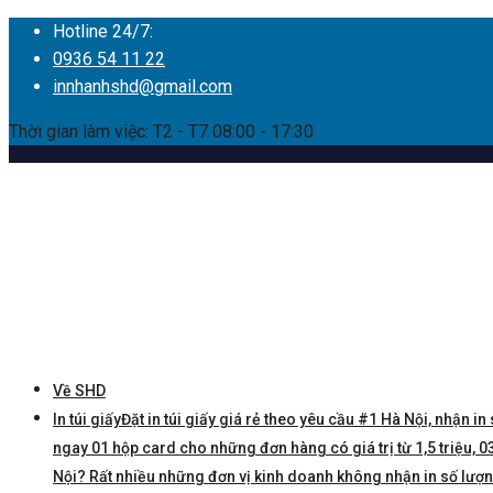
Hotline 24/7:
0936 54 11 22
innhanhshd@gmail.com
Thời gian làm việc: T2 - T7 08:00 - 17:30
Về SHD
In túi giấy
Đặt in túi giấy giá rẻ theo yêu cầu #1 Hà Nội, nhận in 
ngay 01 hộp card cho những đơn hàng có giá trị từ 1,5 triệu, 03 
Nội? Rất nhiều những đơn vị kinh doanh không nhận in số lượng í