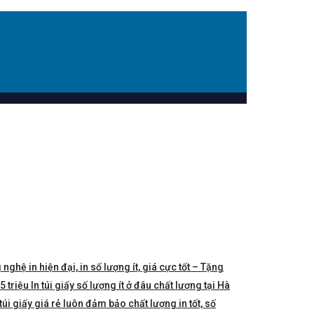
 nghệ in hiện đại, in số lượng ít, giá cực tốt – Tặng
triệu In túi giấy số lượng ít ở đâu chất lượng tại Hà
túi giấy giá rẻ luôn đảm bảo chất lượng in tốt, số