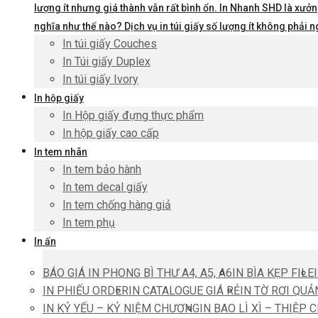
lượng ít nhưng giá thành vẫn rất bình ổn. In Nhanh SHD là xưởng
nghĩa như thế nào? Dịch vụ in túi giấy số lượng ít không phả
In túi giấy Couches
In Túi giấy Duplex
In túi giấy Ivory
In hộp giấy
In Hộp giấy đựng thực phẩm
In hộp giấy cao cấp
In tem nhãn
In tem bảo hành
In tem decal giấy
In tem chống hàng giả
In tem phụ
In ấn
BÁO GIÁ IN PHONG BÌ THƯ A4, A5, A6
IN BÌA KẸP FILE
IN PHIẾU ORDER
IN CATALOGUE GIÁ RẺ
IN TỜ RƠI QUẢ
IN KỶ YẾU – KỶ NIỆM CHƯƠNG
IN BAO LÌ XÌ – THIỆP 