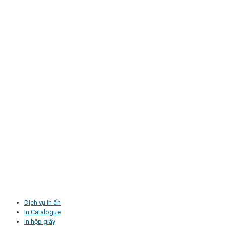
Dịch vụ in ấn
In Catalogue
In hộp giấy