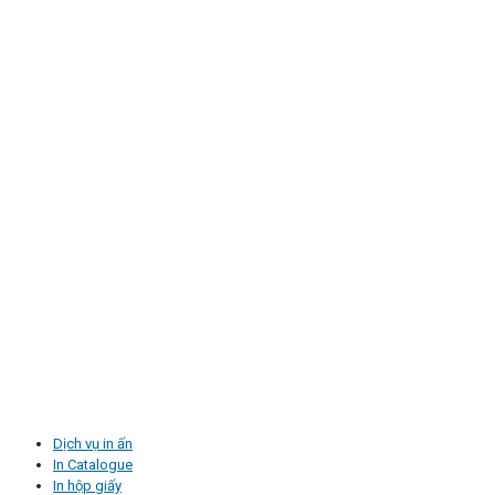
Dịch vụ in ấn
In Catalogue
In hộp giấy