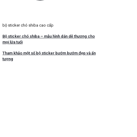
bộ sticker chó shiba cao cấp
Bộ sticker chó shiba – mẫu hình dán dễ thương cho
mọi lứa tuổi
Tham khảo một số bộ sticker bướm bướm đẹp và ấn
tượng