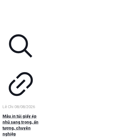
Lê Chi
08/08/2026
Mẫu in túi giấy ép
nhũ sang trọng, ấn
tượng, chuyên
nghiệp