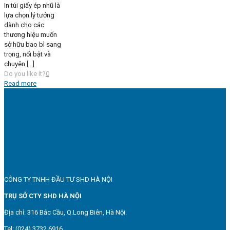
In túi giấy ép nhũ là
lựa chọn lý tưởng
dành cho các
thương hiệu muốn
sở hữu bao bì sang
trọng, nổi bật và
chuyên
[…]
Do you like it?
0
Read more
CÔNG TY TNHH ĐẦU TƯ SHD HÀ NỘI
TRỤ SỞ CTY SHD HÀ NỘI
Địa chỉ: 316 Bắc Cầu, Q.Long Biên, Hà Nội.
Tel: (024) 3732 6916