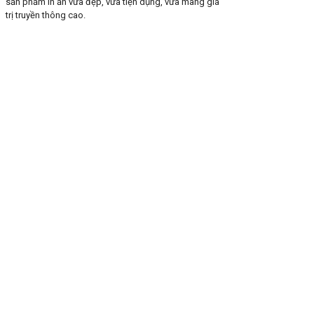
sản phẩm in ấn vừa đẹp, vừa tiện dụng, vừa mang giá
trị truyền thông cao.