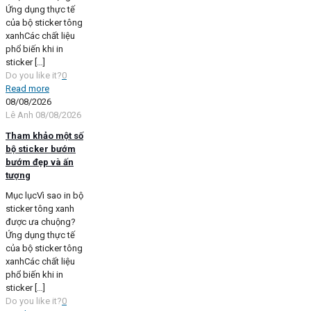
Ứng dụng thực tế
của bộ sticker tông
xanhCác chất liệu
phổ biến khi in
sticker
[…]
Do you like it?
0
Read more
08/08/2026
Lê Anh
08/08/2026
Tham khảo một số
bộ sticker bướm
bướm đẹp và ấn
tượng
Mục lụcVì sao in bộ
sticker tông xanh
được ưa chuộng?
Ứng dụng thực tế
của bộ sticker tông
xanhCác chất liệu
phổ biến khi in
sticker
[…]
Do you like it?
0