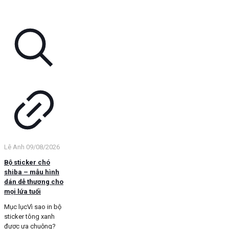
Lê Anh
09/08/2026
Bộ sticker chó
shiba – mẫu hình
dán dễ thương cho
mọi lứa tuổi
Mục lụcVì sao in bộ
sticker tông xanh
được ưa chuộng?