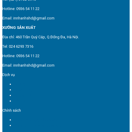
Hotline: 0936 54 11 22
Email: innhanhshd@gmail.com
XƯỞNG SẢN XUẤT
Địa chỉ: 460 Trần Quý Cáp, Q.Đống Đa, Hà Nội.
Tel: 024 6293 7316
Hotline: 0936 54 11 22
Email: innhanhshd@gmail.com
Dịch vụ
In túi giấy
In hộp giấy
In tem nhãn
Dịch vụ in ấn
Chính sách
Chính sách quy định chung
Chính sách bảo mật thông tin