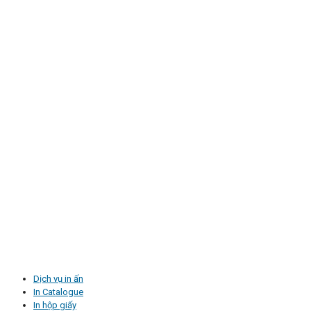
Dịch vụ in ấn
In Catalogue
In hộp giấy