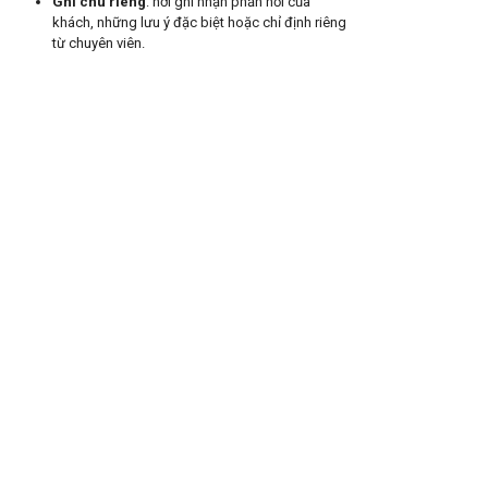
Ghi chú riêng
: nơi ghi nhận phản hồi của
khách, những lưu ý đặc biệt hoặc chỉ định riêng
từ chuyên viên.