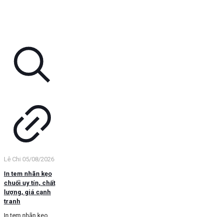
Lê Chi
05/08/2026
In tem nhãn kẹo
chuối uy tín, chất
lượng, giá cạnh
tranh
In tem nhãn kẹo