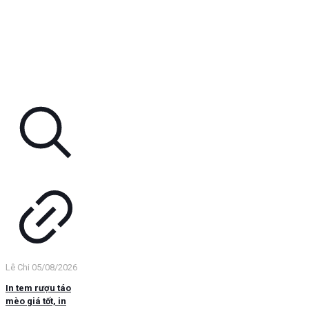
Lê Chi
05/08/2026
In tem rượu táo
mèo giá tốt, in