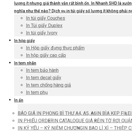
lượng ít nhưng giá thành vẫn rất bình ổn. In Nhanh SHD là xưởng
nghĩa như thế nào? Dịch vụ in túi giấy số lượng ít không phả
In túi giấy Couches
In Túi giấy Duplex
In túi giấy Ivory
In hộp giấy
In Hộp giấy đựng thực phẩm
In hộp giấy cao cấp
In tem nhãn
In tem bảo hành
In tem decal giấy
In tem chống hàng giả
In tem phụ
In ấn
BÁO GIÁ IN PHONG BÌ THƯ A4, A5, A6
IN BÌA KẸP FILE
IN PHIẾU ORDER
IN CATALOGUE GIÁ RẺ
IN TỜ RƠI QUẢ
IN KỶ YẾU – KỶ NIỆM CHƯƠNG
IN BAO LÌ XÌ – THIỆP 