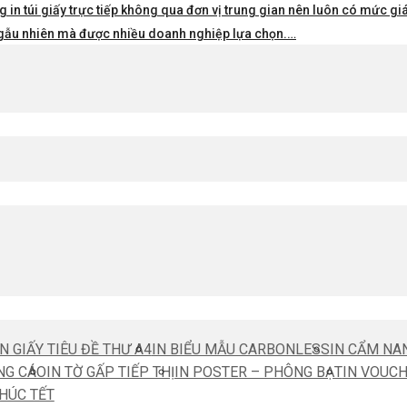
 in túi giấy trực tiếp không qua đơn vị trung gian nên luôn có mức giá 
i ngẫu nhiên mà được nhiều doanh nghiệp lựa chọn.…
IN GIẤY TIÊU ĐỀ THƯ A4
IN BIỂU MẪU CARBONLESS
IN CẨM NA
NG CÁO
IN TỜ GẤP TIẾP THỊ
IN POSTER – PHÔNG BẠT
IN VOUC
CHÚC TẾT