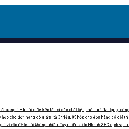
số lượng ít – In túi giấy trên tất cả các chất liệu, mẫu mã đa dạng, công
hộp cho đơn hàng có giá trị từ 3 triệu, 05 hộp cho đơn hàng có giá trị 5 
t vì vấn đề lời lãi không nhiều. Tuy nhiên tại In Nhanh SHD dịch vụ in 