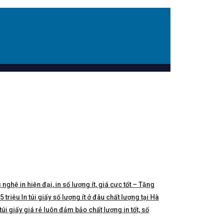
 nghệ in hiện đại, in số lượng ít, giá cực tốt – Tặng
triệu In túi giấy số lượng ít ở đâu chất lượng tại Hà
túi giấy giá rẻ luôn đảm bảo chất lượng in tốt, số