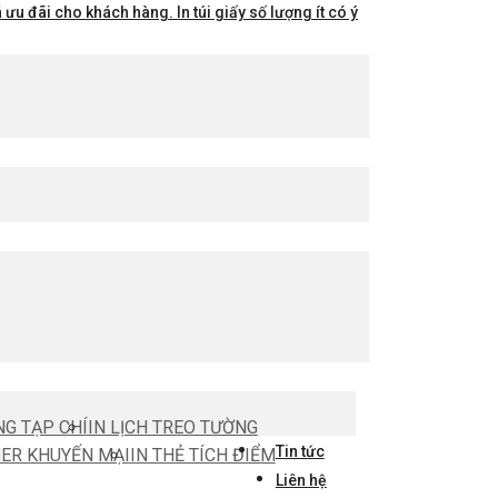
ưu đãi cho khách hàng. In túi giấy số lượng ít có ý
NG TẠP CHÍ
IN LỊCH TREO TƯỜNG
Tin tức
HER KHUYẾN MẠI
IN THẺ TÍCH ĐIỂM
Liên hệ