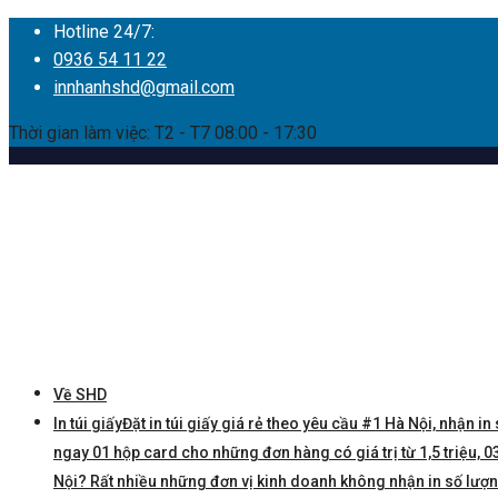
Hotline 24/7:
0936 54 11 22
innhanhshd@gmail.com
Thời gian làm việc: T2 - T7 08:00 - 17:30
Về SHD
In túi giấy
Đặt in túi giấy giá rẻ theo yêu cầu #1 Hà Nội, nhận in 
ngay 01 hộp card cho những đơn hàng có giá trị từ 1,5 triệu, 03 
Nội? Rất nhiều những đơn vị kinh doanh không nhận in số lượng í