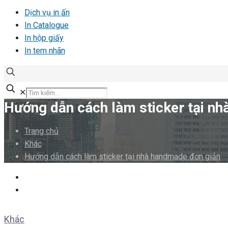
Dịch vụ in ấn
In Catalogue
In hộp giấy
In tem nhãn
✕
Hướng dẫn cách làm sticker tại n
Trang chủ
Khác
Hướng dẫn cách làm sticker tại nhà handmade đơn giản
Khác