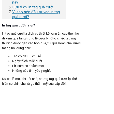
nay
Lưu ý khi in tag quà cưới
Vì sao nên đầu tư vào in tag
quà cưới?
In tag quà cưới là gì?
In tag quà cưới là dịch vụ thiết kế và in ấn các thẻ nhỏ
đi kèm quà tặng trong lễ cưới. Những chiếc tag này
thường được gắn vào hộp quà, túi quà hoặc chai nước,
mang nội dung như:
Tên cô dâu – chú rể
Ngày tổ chức lễ cưới
Lời cảm ơn khách mời
Những câu tình yêu ý nghĩa
Dù chỉ là một chi tiết nhỏ, nhưng tag quà cưới lại thể
hiện sự chỉn chu và gu thẩm mỹ của cặp đôi.