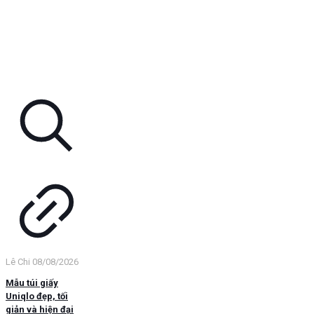
Lê Chi
08/08/2026
Mẫu túi giấy
Uniqlo đẹp, tối
giản và hiện đại