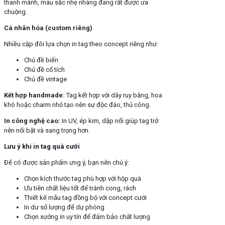
thanh mảnh, màu sắc nhẹ nhàng đang rất được ưa
chuộng.
Cá nhân hóa (custom riêng)
Nhiều cặp đôi lựa chọn in tag theo concept riêng như:
Chủ đề biển
Chủ đề cổ tích
Chủ đề vintage
Kết hợp handmade
:
Tag kết hợp với dây ruy băng, hoa
khô hoặc charm nhỏ tạo nên sự độc đáo, thủ công.
In công nghệ cao
:
In UV, ép kim, dập nổi giúp tag trở
nên nổi bật và sang trọng hơn.
Lưu ý khi in tag quà cưới
Để có được sản phẩm ưng ý, bạn nên chú ý:
Chọn kích thước tag phù hợp với hộp quà
Ưu tiên chất liệu tốt để tránh cong, rách
Thiết kế mẫu tag đồng bộ với concept cưới
In dư số lượng để dự phòng
Chọn xưởng in uy tín để đảm bảo chất lượng