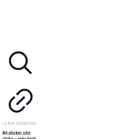
Lê Anh
09/08/2026
Bộ sticker chó
shiba – mẫu hình