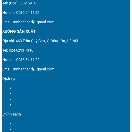
Tel: (024) 3732 6916
Hotline: 0936 54 11 22
Email: innhanhshd@gmail.com
XƯỞNG SẢN XUẤT
Địa chỉ: 460 Trần Quý Cáp, Q.Đống Đa, Hà Nội.
Tel: 024 6293 7316
Hotline: 0936 54 11 22
Email: innhanhshd@gmail.com
Dịch vụ
In túi giấy
In hộp giấy
In tem nhãn
Dịch vụ in ấn
Chính sách
Chính sách quy định chung
Chính sách bảo mật thông tin