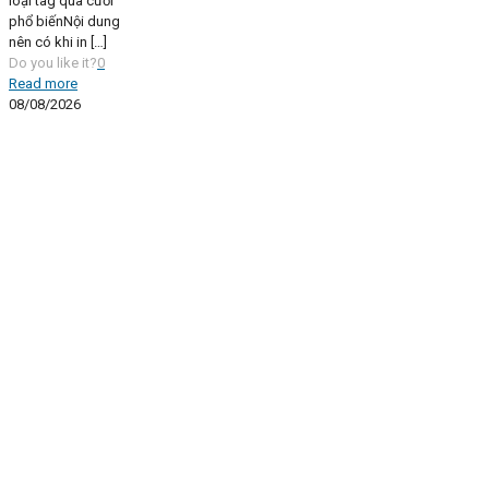
loại tag quà cưới
phổ biếnNội dung
nên có khi in
[…]
Do you like it?
0
Read more
08/08/2026