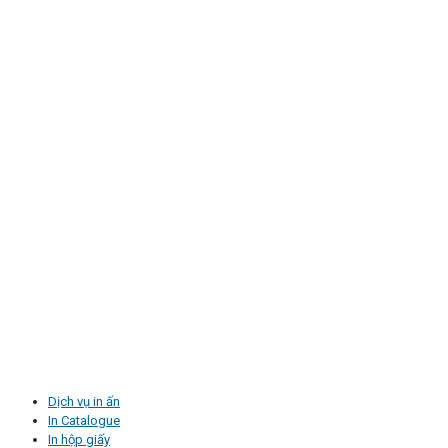
Dịch vụ in ấn
In Catalogue
In hộp giấy