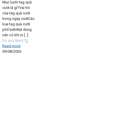
Mục lụcIn tag quà
cưới là gì?Vai trò
của tag quà cưới
trong ngày cướiCác
loại tag quà cưới
phổ biếnNội dung
nên có khi in
[…]
Do you like it?
0
Read more
09/08/2026