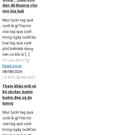
dán dễ thương cho
mọi lứa tuổi
Mục lụcIn tag quà
cưới là gì?Vai trò
của tag quà cưới
trong ngày cướiCác
loại tag quà cưới
phổ biếnNội dung
nên có khi in
[…]
Do you like it?
0
Read more
08/08/2026
Lê Anh
08/08/2026
Tham khảo một số
bộ sticker bướm
bướm đẹp và ấn
tượng
Mục lụcIn tag quà
cưới là gì?Vai trò
của tag quà cưới
trong ngày cướiCác