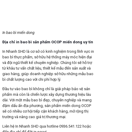
In bao bì miến dong
Địa chỉ in bao bì sản phẩm OCOP miến dong uy tín
In Nhanh SHD là cơ sở có kinh nghiệm trong lĩnh vực in
bao bì thực phẩm, sở hữu hệ thống máy móc hiện đại
và đội ngũ thiết kế chuyên nghiệp. Chúng tôi sẽ hỗ trợ
từ khâu tư vấn chất liệu, thiết kế mẫu đến sản xuất và
giao hàng, giúp doanh nghiệp sở hữu những mẫu bao
bì chất lượng cao với chi phí hợp lý.
Đầu tư vào bao bì không chỉ là giải pháp bảo vệ sản
phẩm mà còn là chiến lược xây dựng thương hiệu lâu
dài. Với một mẫu bao bì đẹp, chuyên nghiệp và mang
đậm dấu ấn địa phương, sản phẩm miến dong OCOP
sẽ có nhiều cơ hội tiếp cận khách hàng, mở rộng thị
trường và nâng cao giá trị thương mại.
Liên hệ In Nhanh SHD qua hotline 0936.541.122 hoặc
đến địa chỉ để đặt in ngay!