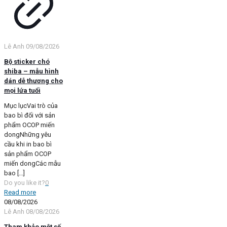
Lê Anh
09/08/2026
Bộ sticker chó
shiba – mẫu hình
dán dễ thương cho
mọi lứa tuổi
Mục lụcVai trò của
bao bì đối với sản
phẩm OCOP miến
dongNhững yêu
cầu khi in bao bì
sản phẩm OCOP
miến dongCác mẫu
bao
[…]
Do you like it?
0
Read more
08/08/2026
Lê Anh
08/08/2026
Tham khảo một số