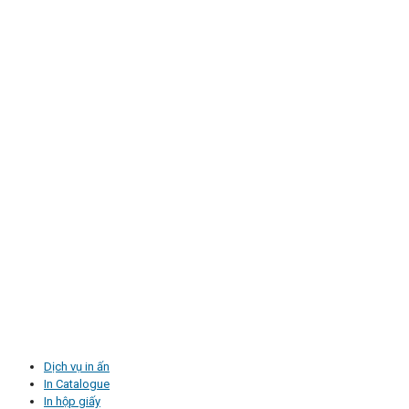
Dịch vụ in ấn
In Catalogue
In hộp giấy