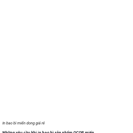
In bao bì miến dong giá rẻ
Những yêu cầu khi in bao bì sản phẩm OCOP miến