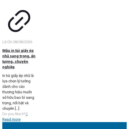
Lê Chi
08/08/2026
Mẫu in túi giấy ép
nhũ sang trọng, ấn
tượng, chuyên
nghiệp
In túi giấy ép nhũ là
lựa chọn lý tưởng
dành cho các
thương hiệu muốn
sở hữu bao bì sang
trọng, nổi bật và
chuyên
[…]
Do you like it?
0
Read more