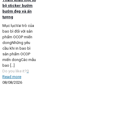
bộ sticker bướm
bướm đẹp và ấn
tượng
Mục lụcVai trò của
bao bì đối với sản
phẩm OCOP miến
dongNhững yêu
cầu khi in bao bì
sản phẩm OCOP
miến dongCác mẫu
bao
[…]
Do you like it?
0
Read more
08/08/2026