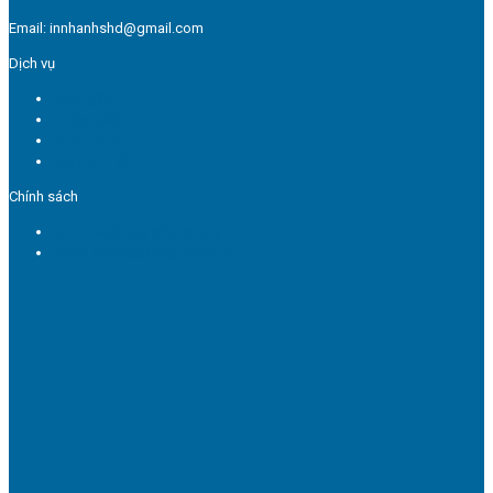
Email: innhanhshd@gmail.com
Dịch vụ
In túi giấy
In hộp giấy
In tem nhãn
Dịch vụ in ấn
Chính sách
Chính sách quy định chung
Chính sách bảo mật thông tin