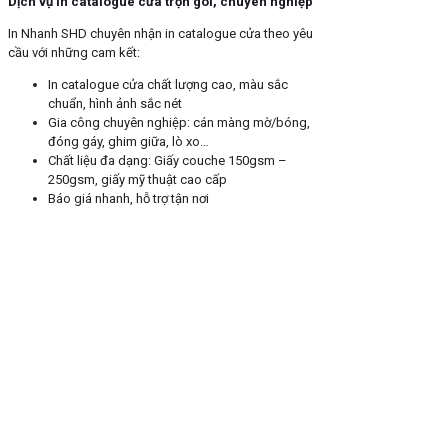
Dịch vụ in catalogue cửa trọn gói, chuyên nghiệp
In Nhanh SHD chuyên nhận in catalogue cửa theo yêu
cầu với những cam kết:
In catalogue cửa chất lượng cao, màu sắc
chuẩn, hình ảnh sắc nét
Gia công chuyên nghiệp: cán màng mờ/bóng,
đóng gáy, ghim giữa, lò xo…
Chất liệu đa dạng: Giấy couche 150gsm –
250gsm, giấy mỹ thuật cao cấp
Báo giá nhanh, hỗ trợ tận nơi