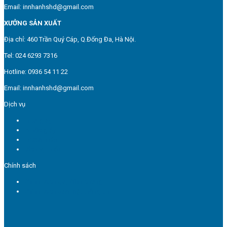
Email: innhanhshd@gmail.com
XƯỞNG SẢN XUẤT
Địa chỉ: 460 Trần Quý Cáp, Q.Đống Đa, Hà Nội.
Tel: 024 6293 7316
Hotline: 0936 54 11 22
Email: innhanhshd@gmail.com
Dịch vụ
In túi giấy
In hộp giấy
In tem nhãn
Dịch vụ in ấn
Chính sách
Chính sách quy định chung
Chính sách bảo mật thông tin