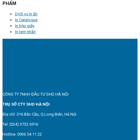
PHẨM
Dịch vụ in ấn
In Catalogue
In hộp giấy
In tem nhãn
CÔNG TY TNHH ĐẦU TƯ SHD HÀ NỘI
TRỤ SỞ CTY SHD HÀ NỘI
Địa chỉ: 316 Bắc Cầu, Q.Long Biên, Hà Nội.
Tel: (024) 3732 6916
Hotline: 0936 54 11 22