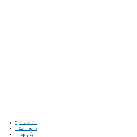
Dịch vụ in ấn
In Catalogue
In hộp giấy