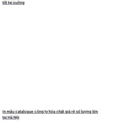
tốt tại xưởng
In mẫu catalogue công ty hóa chất giá rẻ số lượng lớn
tại Hà Nội