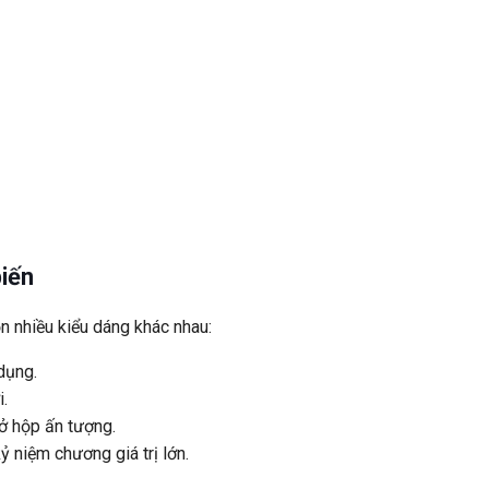
biến
n nhiều kiểu dáng khác nhau:
dụng.
i.
 mở hộp ấn tượng.
ỷ niệm chương giá trị lớn.