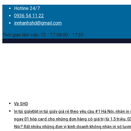
Hotline 24/7:
0936 54 11 22
innhanhshd@gmail.com
Thời gian làm việc: T2 - T7 08:00 - 17:30
Về SHD
In túi giấy
Đặt in túi giấy giá rẻ theo yêu cầu #1 Hà Nội, nhận in 
ngay 01 hộp card cho những đơn hàng có giá trị từ 1,5 triệu, 03 
Nội? Rất nhiều những đơn vị kinh doanh không nhận in số lượng í