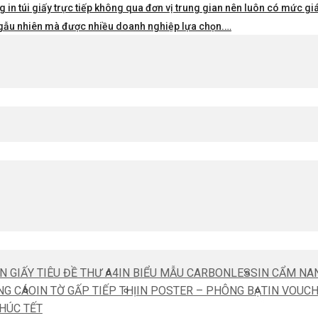
 in túi giấy trực tiếp không qua đơn vị trung gian nên luôn có mức giá 
i ngẫu nhiên mà được nhiều doanh nghiệp lựa chọn.…
IN GIẤY TIÊU ĐỀ THƯ A4
IN BIỂU MẪU CARBONLESS
IN CẨM NA
NG CÁO
IN TỜ GẤP TIẾP THỊ
IN POSTER – PHÔNG BẠT
IN VOUC
CHÚC TẾT