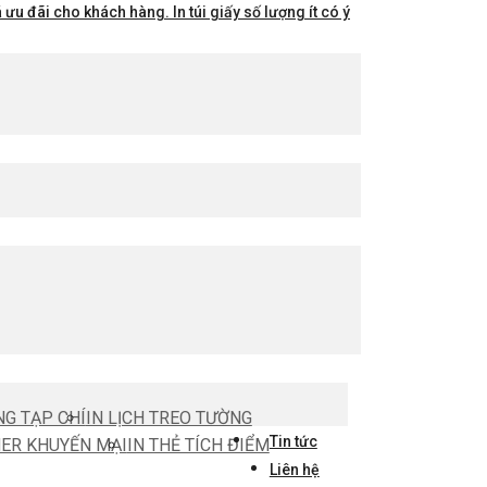
ưu đãi cho khách hàng. In túi giấy số lượng ít có ý
NG TẠP CHÍ
IN LỊCH TREO TƯỜNG
Tin tức
HER KHUYẾN MẠI
IN THẺ TÍCH ĐIỂM
Liên hệ