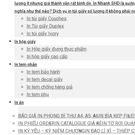
lượng ít nhưng giá thành vẫn rất bình ổn. In Nhanh SHD là xưởng
nghĩa như thế nào? Dịch vụ in túi giấy số lượng ít không phả
In túi giấy Couches
In Túi giấy Duplex
In túi giấy Ivory
In hộp giấy
In Hộp giấy đựng thực phẩm
In hộp giấy cao cấp
In tem nhãn
In tem bảo hành
In tem decal giấy
In tem chống hàng giả
In tem phụ
In ấn
BÁO GIÁ IN PHONG BÌ THƯ A4, A5, A6
IN BÌA KẸP FILE
IN PHIẾU ORDER
IN CATALOGUE GIÁ RẺ
IN TỜ RƠI QUẢ
IN KỶ YẾU – KỶ NIỆM CHƯƠNG
IN BAO LÌ XÌ – THIỆP 