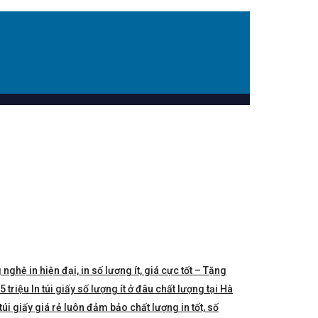
 nghệ in hiện đại, in số lượng ít, giá cực tốt – Tặng
triệu In túi giấy số lượng ít ở đâu chất lượng tại Hà
túi giấy giá rẻ luôn đảm bảo chất lượng in tốt, số