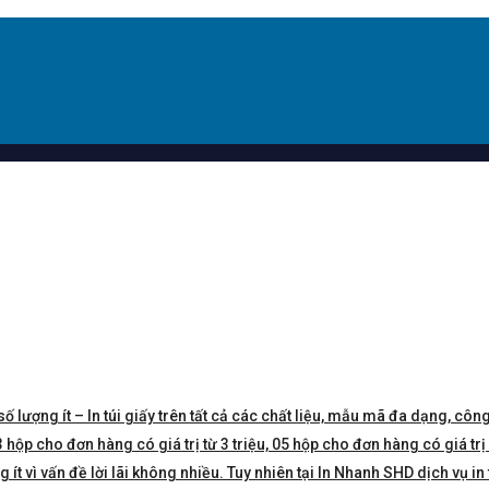
số lượng ít – In túi giấy trên tất cả các chất liệu, mẫu mã đa dạng, công
hộp cho đơn hàng có giá trị từ 3 triệu, 05 hộp cho đơn hàng có giá trị 5 
t vì vấn đề lời lãi không nhiều. Tuy nhiên tại In Nhanh SHD dịch vụ in 