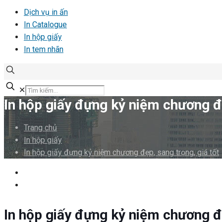
Dịch vụ in ấn
In Catalogue
In hộp giấy
In tem nhãn
✕
In hộp giấy đựng kỷ niệm chương đẹ
Trang chủ
In hộp giấy
In hộp giấy đựng kỷ niệm chương đẹp, sang trọng, giá tốt
In hộp giấy đựng kỷ niệm chương đẹ