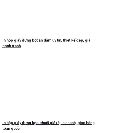
In hộp giấy đựng bột ăn dặm uy tín, thiết kế đẹp, giá
cạnh tranh
In hộp giấy đựng kẹo chuối giá rẻ, in nhanh, giao hàng
toàn quốc