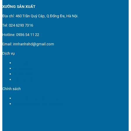
XƯỞNG SẢN XUẤT
Địa chỉ: 460 Trần Quý Cáp, Q.Đống Đa, Hà Nội.
Tel: 024 6293 7316
Hotline: 0936 54 11 22
Email: innhanhshd@gmail.com
Dịch vụ
In túi giấy
In hộp giấy
In tem nhãn
Dịch vụ in ấn
Chính sách
Chính sách quy định chung
Chính sách bảo mật thông tin