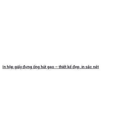
In hộp giấy đựng ống hút gạo – thiết kế đẹp, in sắc nét