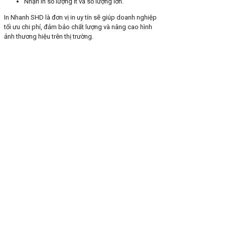
Nhận in số lượng ít và số lượng lớn.
In Nhanh SHD là đơn vị in uy tín sẽ giúp doanh nghiệp
tối ưu chi phí, đảm bảo chất lượng và nâng cao hình
ảnh thương hiệu trên thị trường.