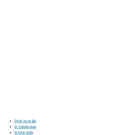
Dịch vụ in ấn
In Catalogue
In hộp giấy