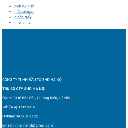
Dịch vụ in ấn
In Catalogue
In hộp giấy
In tem nhãn
CÔNG TY TNHH ĐẦU TƯ SHD HÀ NỘI
TRỤ SỞ CTY SHD HÀ NỘI
Địa chỉ: 316 Bắc Cầu, Q.Long Biên, Hà Nội.
Tel: (024) 3732 6916
Hotline: 0936 54 11 22
Email: innhanhshd@gmail.com