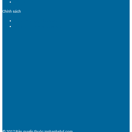
Dịch vụ in ấn
Chính sách
Chính sách quy định chung
Chính sách bảo mật thông tin
© 2017 Bản quyển thuộc innhanhshd.com.