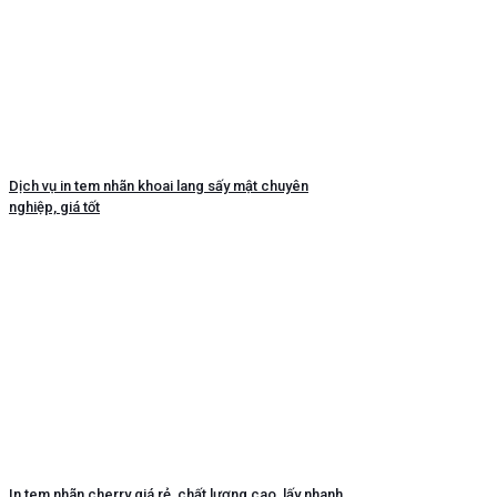
Dịch vụ in tem nhãn khoai lang sấy mật chuyên
nghiệp, giá tốt
In tem nhãn cherry giá rẻ, chất lượng cao, lấy nhanh