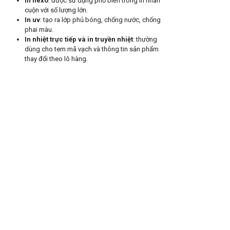
In flexo
: được sử dụng phổ biến trong in nhãn
cuộn với số lượng lớn.
In uv
: tạo ra lớp phủ bóng, chống nước, chống
phai màu.
In nhiệt trực tiếp và in truyền nhiệt
: thường
dùng cho tem mã vạch và thông tin sản phẩm
thay đổi theo lô hàng.