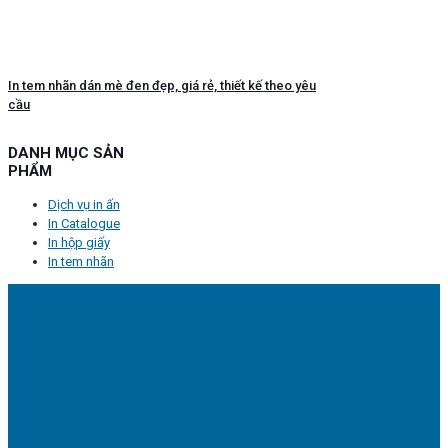
In tem nhãn dán mè đen đẹp, giá rẻ, thiết kế theo yêu
cầu
DANH MỤC SẢN
PHẨM
Dịch vụ in ấn
In Catalogue
In hộp giấy
In tem nhãn