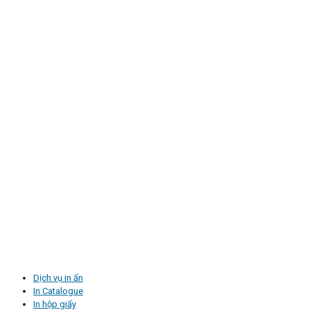
Dịch vụ in ấn
In Catalogue
In hộp giấy