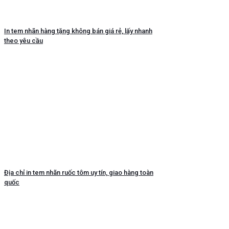
In tem nhãn hàng tặng không bán giá rẻ, lấy nhanh
theo yêu cầu
Địa chỉ in tem nhãn ruốc tôm uy tín, giao hàng toàn
quốc