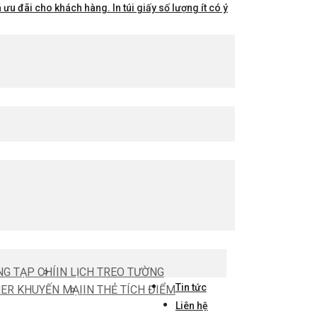
ưu đãi cho khách hàng. In túi giấy số lượng ít có ý
NG TẠP CHÍ
IN LỊCH TREO TƯỜNG
Tin tức
HER KHUYẾN MẠI
IN THẺ TÍCH ĐIỂM
Liên hệ