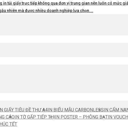
 in túi giấy trực tiếp không qua đơn vị trung gian nên luôn có mức giá 
i ngẫu nhiên mà được nhiều doanh nghiệp lựa chọn.…
IN GIẤY TIÊU ĐỀ THƯ A4
IN BIỂU MẪU CARBONLESS
IN CẨM NA
NG CÁO
IN TỜ GẤP TIẾP THỊ
IN POSTER – PHÔNG BẠT
IN VOUC
CHÚC TẾT