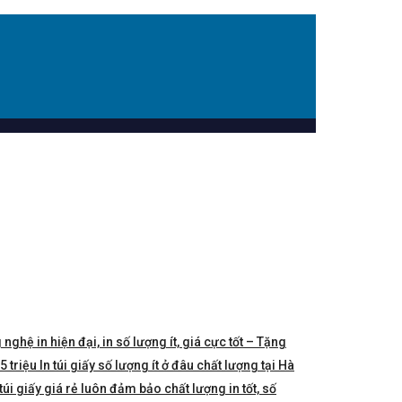
 nghệ in hiện đại, in số lượng ít, giá cực tốt – Tặng
triệu In túi giấy số lượng ít ở đâu chất lượng tại Hà
túi giấy giá rẻ luôn đảm bảo chất lượng in tốt, số