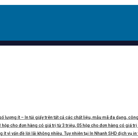
số lượng ít – In túi giấy trên tất cả các chất liệu, mẫu mã đa dạng, công
hộp cho đơn hàng có giá trị từ 3 triệu, 05 hộp cho đơn hàng có giá trị 5 
t vì vấn đề lời lãi không nhiều. Tuy nhiên tại In Nhanh SHD dịch vụ in 