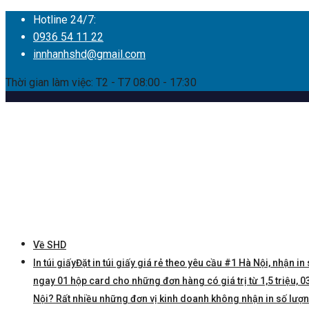
Hotline 24/7:
0936 54 11 22
innhanhshd@gmail.com
Thời gian làm việc: T2 - T7 08:00 - 17:30
Về SHD
In túi giấy
Đặt in túi giấy giá rẻ theo yêu cầu #1 Hà Nội, nhận in 
ngay 01 hộp card cho những đơn hàng có giá trị từ 1,5 triệu, 03 
Nội? Rất nhiều những đơn vị kinh doanh không nhận in số lượng í