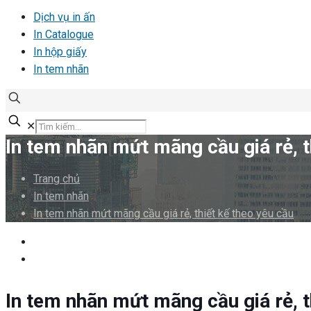
Dịch vụ in ấn
In Catalogue
In hộp giấy
In tem nhãn
✕
In tem nhãn mứt mãng cầu giá rẻ, t
Trang chủ
In tem nhãn
In tem nhãn mứt mãng cầu giá rẻ, thiết kế theo yêu cầu
In tem nhãn mứt mãng cầu giá rẻ, t