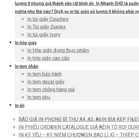
lượng ít nhưng giá thành vẫn rất bình ổn. In Nhanh SHD là xưởng
nghĩa như thế nào? Dịch vụ in túi giấy số lượng ít không phả
In túi giấy Couches
In Túi giấy Duplex
In túi giấy Ivory
In hộp giấy
In Hộp giấy đựng thực phẩm
In hộp giấy cao cấp
In tem nhãn
In tem bảo hành
In tem decal giấy
In tem chống hàng giả
In tem phụ
In ấn
BÁO GIÁ IN PHONG BÌ THƯ A4, A5, A6
IN BÌA KẸP FILE
IN PHIẾU ORDER
IN CATALOGUE GIÁ RẺ
IN TỜ RƠI QUẢ
IN KỶ YẾU – KỶ NIỆM CHƯƠNG
IN BAO LÌ XÌ – THIỆP 