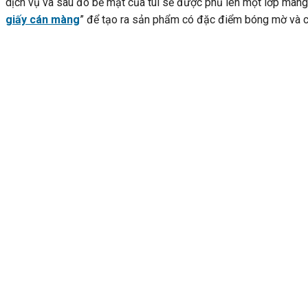
dịch vụ và sau đó bề mặt của túi sẽ được phủ lên một lớp màng
giấy cán màng
” để tạo ra sản phẩm có đặc điểm bóng mờ và c