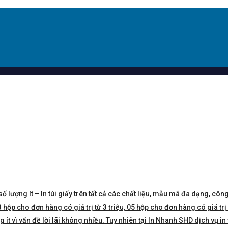
số lượng ít – In túi giấy trên tất cả các chất liệu, mẫu mã đa dạng, công
hộp cho đơn hàng có giá trị từ 3 triệu, 05 hộp cho đơn hàng có giá trị 5 
t vì vấn đề lời lãi không nhiều. Tuy nhiên tại In Nhanh SHD dịch vụ in 