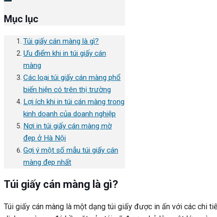
Mục lục
Túi giấy cán màng là gì?
Ưu điểm khi in túi giấy cán
màng
Các loại túi giấy cán màng phổ
biến hiện có trên thị trường
Lợi ích khi in túi cán màng trong
kinh doanh của doanh nghiệp
Nơi in túi giấy cán màng mờ
đẹp ở Hà Nội
Gợi ý một số mẫu túi giấy cán
màng đẹp nhất
Túi giấy cán màng là gì?
Túi giấy cán màng là một dạng túi giấy được in ấn với các chi t