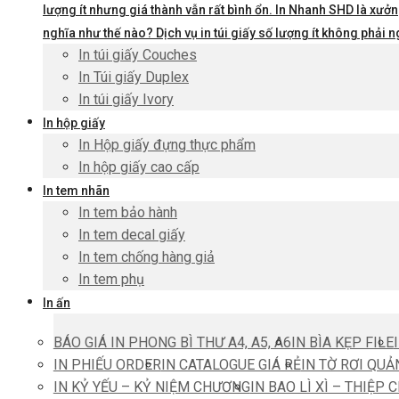
lượng ít nhưng giá thành vẫn rất bình ổn. In Nhanh SHD là xưởng
nghĩa như thế nào? Dịch vụ in túi giấy số lượng ít không phả
In túi giấy Couches
In Túi giấy Duplex
In túi giấy Ivory
In hộp giấy
In Hộp giấy đựng thực phẩm
In hộp giấy cao cấp
In tem nhãn
In tem bảo hành
In tem decal giấy
In tem chống hàng giả
In tem phụ
In ấn
BÁO GIÁ IN PHONG BÌ THƯ A4, A5, A6
IN BÌA KẸP FILE
IN PHIẾU ORDER
IN CATALOGUE GIÁ RẺ
IN TỜ RƠI QUẢ
IN KỶ YẾU – KỶ NIỆM CHƯƠNG
IN BAO LÌ XÌ – THIỆP 