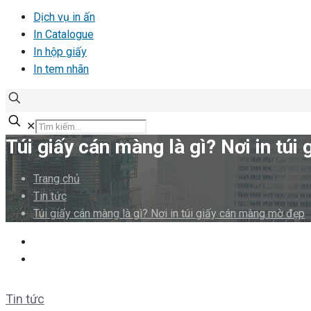
Dịch vụ in ấn
In Catalogue
In hộp giấy
In tem nhãn
✕
Túi giấy cán màng là gì? Nơi in tú
Trang chủ
Tin tức
Túi giấy cán màng là gì? Nơi in túi giấy cán màng mờ đẹp
Tin tức