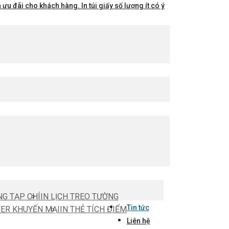
ưu đãi cho khách hàng. In túi giấy số lượng ít có ý
NG TẠP CHÍ
IN LỊCH TREO TƯỜNG
Tin tức
HER KHUYẾN MẠI
IN THẺ TÍCH ĐIỂM
Liên hệ