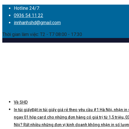
Hotline 24/7:
0936 54 11 22
innhanhshd@gmail.com
Thời gian làm việc: T2 - T7 08:00 - 17:30
Về SHD
In túi giấy
Đặt in túi giấy giá rẻ theo yêu cầu #1 Hà Nội, nhận in 
ngay 01 hộp card cho những đơn hàng có giá trị từ 1,5 triệu, 03 
Nội? Rất nhiều những đơn vị kinh doanh không nhận in số lượng í