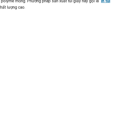
 polyme mỏng. Phương pháp sản xuất túi giấy này gọi là “
in túi
hất lượng cao.