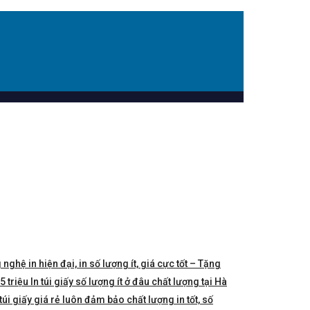
 nghệ in hiện đại, in số lượng ít, giá cực tốt – Tặng
triệu In túi giấy số lượng ít ở đâu chất lượng tại Hà
túi giấy giá rẻ luôn đảm bảo chất lượng in tốt, số