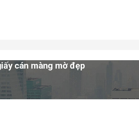
i giấy cán màng mờ đẹp