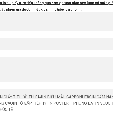
 in túi giấy trực tiếp không qua đơn vị trung gian nên luôn có mức giá 
i ngẫu nhiên mà được nhiều doanh nghiệp lựa chọn.…
IN GIẤY TIÊU ĐỀ THƯ A4
IN BIỂU MẪU CARBONLESS
IN CẨM NA
NG CÁO
IN TỜ GẤP TIẾP THỊ
IN POSTER – PHÔNG BẠT
IN VOUC
CHÚC TẾT