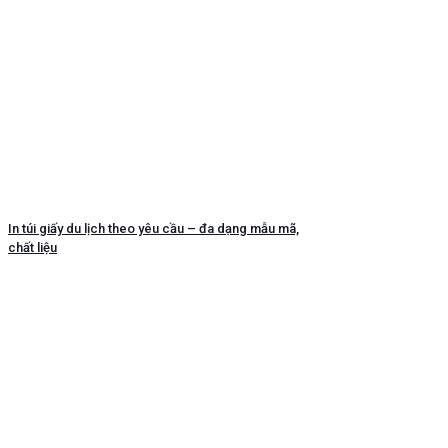
In túi giấy du lịch theo yêu cầu – đa dạng mẫu mã,
chất liệu