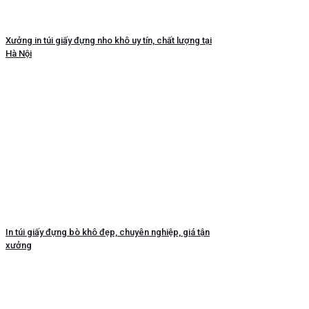
Xưởng in túi giấy đựng nho khô uy tín, chất lượng tại
Hà Nội
In túi giấy đựng bò khô đẹp, chuyên nghiệp, giá tận
xưởng