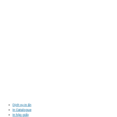
Dịch vụ in ấn
In Catalogue
In hộp giấy