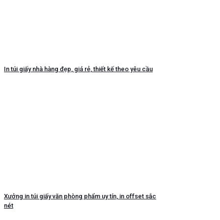
In túi giấy nhà hàng đẹp, giá rẻ, thiết kế theo yêu cầu
Xưởng in túi giấy văn phòng phẩm uy tín, in offset sắc
nét