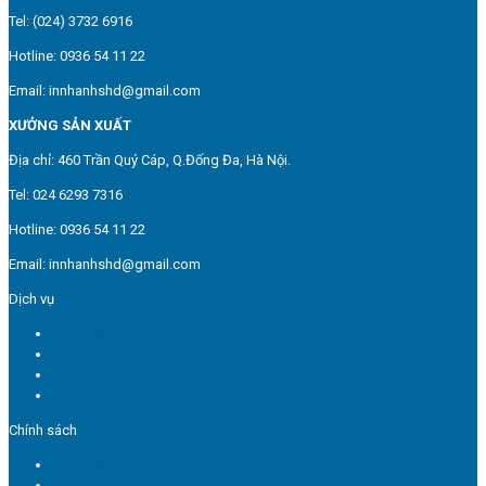
Tel: (024) 3732 6916
Hotline: 0936 54 11 22
Email: innhanhshd@gmail.com
XƯỞNG SẢN XUẤT
Địa chỉ: 460 Trần Quý Cáp, Q.Đống Đa, Hà Nội.
Tel: 024 6293 7316
Hotline: 0936 54 11 22
Email: innhanhshd@gmail.com
Dịch vụ
In túi giấy
In hộp giấy
In tem nhãn
Dịch vụ in ấn
Chính sách
Chính sách quy định chung
Chính sách bảo mật thông tin