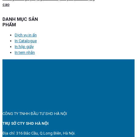
cao
DANH MỤC SẢN
PHẨM
Dịch vụ in ấn
In Catalogue
In hộp giấy
In tem nhãn
CÔNG TY TNHH ĐẦU TƯ SHD HÀ NỘI
TRỤ SỞ CTY SHD HÀ NỘI
Địa chỉ: 316 Bắc Cầu, Q.Long Biên, Hà Nội.