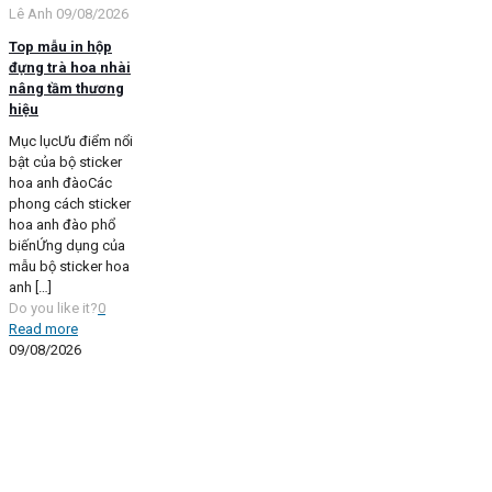
Lê Anh
09/08/2026
Top mẫu in hộp
đựng trà hoa nhài
nâng tầm thương
hiệu
Mục lụcƯu điểm nổi
bật của bộ sticker
hoa anh đàoCác
phong cách sticker
hoa anh đào phổ
biếnỨng dụng của
mẫu bộ sticker hoa
anh
[…]
Do you like it?
0
Read more
09/08/2026