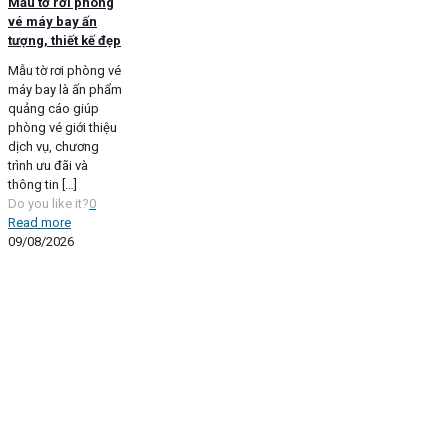
Mẫu tờ rơi phòng
vé máy bay ấn
tượng, thiết kế đẹp
Mẫu tờ rơi phòng vé
máy bay là ấn phẩm
quảng cáo giúp
phòng vé giới thiệu
dịch vụ, chương
trình ưu đãi và
thông tin
[…]
Do you like it?
0
Read more
09/08/2026