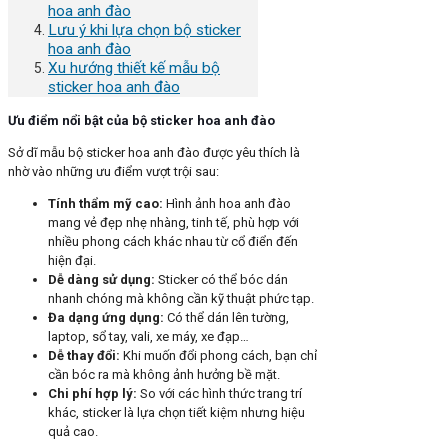
hoa anh đào
Lưu ý khi lựa chọn bộ sticker
hoa anh đào
Xu hướng thiết kế mẫu bộ
sticker hoa anh đào
Ưu điểm nổi bật của bộ sticker hoa anh đào
Sở dĩ mẫu bộ sticker hoa anh đào được yêu thích là
nhờ vào những ưu điểm vượt trội sau:
Tính thẩm mỹ cao:
Hình ảnh hoa anh đào
mang vẻ đẹp nhẹ nhàng, tinh tế, phù hợp với
nhiều phong cách khác nhau từ cổ điển đến
hiện đại.
Dễ dàng sử dụng:
Sticker có thể bóc dán
nhanh chóng mà không cần kỹ thuật phức tạp.
Đa dạng ứng dụng:
Có thể dán lên tường,
laptop, sổ tay, vali, xe máy, xe đạp…
Dễ thay đổi:
Khi muốn đổi phong cách, bạn chỉ
cần bóc ra mà không ảnh hưởng bề mặt.
Chi phí hợp lý:
So với các hình thức trang trí
khác, sticker là lựa chọn tiết kiệm nhưng hiệu
quả cao.