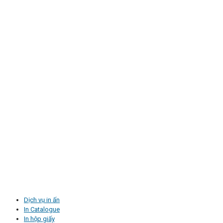
Dịch vụ in ấn
In Catalogue
In hộp giấy