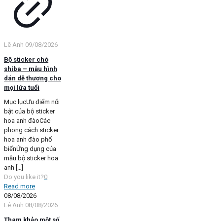
Lê Anh
09/08/2026
Bộ sticker chó
shiba – mẫu hình
dán dễ thương cho
mọi lứa tuổi
Mục lụcƯu điểm nổi
bật của bộ sticker
hoa anh đàoCác
phong cách sticker
hoa anh đào phổ
biếnỨng dụng của
mẫu bộ sticker hoa
anh
[…]
Do you like it?
0
Read more
08/08/2026
Lê Anh
08/08/2026
Tham khảo một số