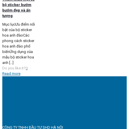
bộ sticker bướm
bướm đẹp và ấn
tượng
Mục lụcƯu điểm nổi
bật của bộ sticker
hoa anh đàoCác
phong cách sticker
hoa anh đào phổ
biếnỨng dụng của
mẫu bộ sticker hoa
anh
[…]
Do you like it?
0
Read more
CÔNG TY TNHH ĐẦU TƯ SHD HÀ NỘI