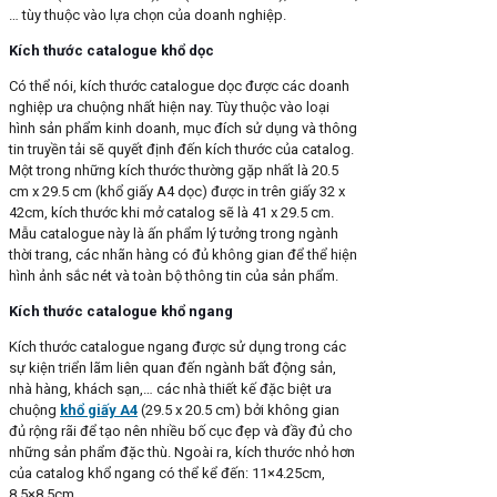
… tùy thuộc vào lựa chọn của doanh nghiệp.
Kích thước catalogue khổ dọc
Có thể nói, kích thước catalogue dọc được các doanh
nghiệp ưa chuộng nhất hiện nay. Tùy thuộc vào loại
hình sản phẩm kinh doanh, mục đích sử dụng và thông
tin truyền tải sẽ quyết định đến kích thước của catalog.
Một trong những kích thước thường gặp nhất là 20.5
cm x 29.5 cm (khổ giấy A4 dọc) được in trên giấy 32 x
42cm, kích thước khi mở catalog sẽ là 41 x 29.5 cm.
Mẫu catalogue này là ấn phẩm lý tưởng trong ngành
thời trang, các nhãn hàng có đủ không gian để thể hiện
hình ảnh sắc nét và toàn bộ thông tin của sản phẩm.
Kích thước catalogue khổ ngang
Kích thước catalogue ngang được sử dụng trong các
sự kiện triển lãm liên quan đến ngành bất động sản,
nhà hàng, khách sạn,… các nhà thiết kế đặc biệt ưa
chuộng
khổ giấy A4
(29.5 x 20.5 cm) bởi không gian
đủ rộng rãi để tạo nên nhiều bố cục đẹp và đầy đủ cho
những sản phẩm đặc thù. Ngoài ra, kích thước nhỏ hơn
của catalog khổ ngang có thể kể đến: 11×4.25cm,
8.5×8.5cm,…