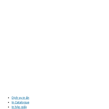
Dịch vụ in ấn
In Catalogue
In hộp giấy