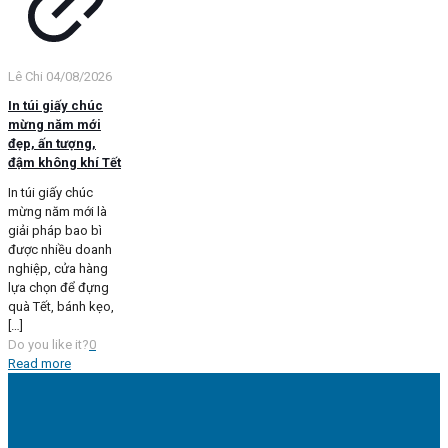
Lê Chi
04/08/2026
In túi giấy chúc
mừng năm mới
đẹp, ấn tượng,
đậm không khí Tết
In túi giấy chúc
mừng năm mới là
giải pháp bao bì
được nhiều doanh
nghiệp, cửa hàng
lựa chọn để đựng
quà Tết, bánh kẹo,
[…]
Do you like it?
0
Read more