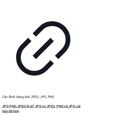
Các định dạng ảnh JPEG, JPG, PNG
JPG PNG JPEG là gì? JPG vs JPEG, PNG và JPG cái
nào tốt hơn