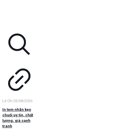
Lê Chi
05/08/2026
In tem nhãn kẹo
chuối uy tín, chất
lượng, giá cạnh
tranh