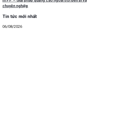
In PP – Giải pháp quảng cáo ngoài trời bền bỉ và
chuyên nghiệp
Tin tức mới nhất
06/08/2026