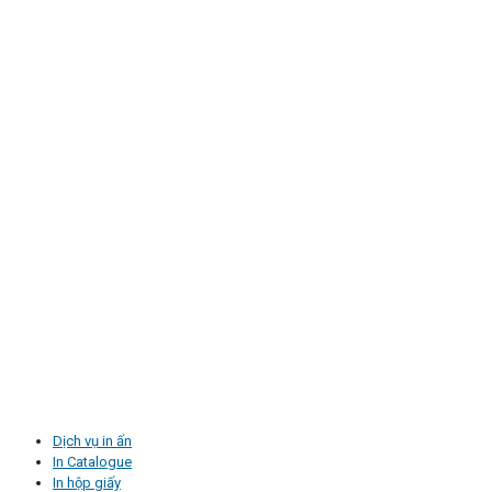
Dịch vụ in ấn
In Catalogue
In hộp giấy