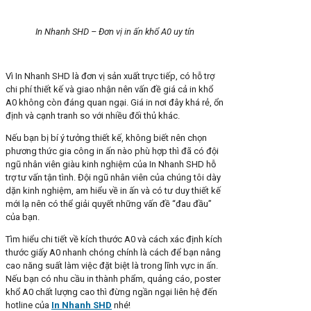
In Nhanh SHD – Đơn vị in ấn khổ A0 uy tín
Vì In Nhanh SHD là đơn vị sản xuất trực tiếp, có hỗ trợ
chi phí thiết kế và giao nhận nên vấn đề giá cả in khổ
A0 không còn đáng quan ngại. Giá in nơi đây khá rẻ, ổn
định và cạnh tranh so với nhiều đối thủ khác.
Nếu bạn bị bí ý tưởng thiết kế, không biết nên chọn
phương thức gia công in ấn nào phù hợp thì đã có đội
ngũ nhân viên giàu kinh nghiệm của In Nhanh SHD hỗ
trợ tư vấn tận tình. Đội ngũ nhân viên của chúng tôi dày
dặn kinh nghiệm, am hiểu về in ấn và có tư duy thiết kế
mới lạ nên có thể giải quyết những vấn đề “đau đầu”
của bạn.
Tìm hiểu chi tiết về kích thước A0 và cách xác định kích
thước giấy A0 nhanh chóng chính là cách để bạn nâng
cao năng suất làm việc đặt biệt là trong lĩnh vực in ấn.
Nếu bạn có nhu cầu in thành phẩm, quảng cáo, poster
khổ A0 chất lượng cao thì đừng ngần ngại liên hệ đến
hotline của
In Nhanh SHD
nhé!