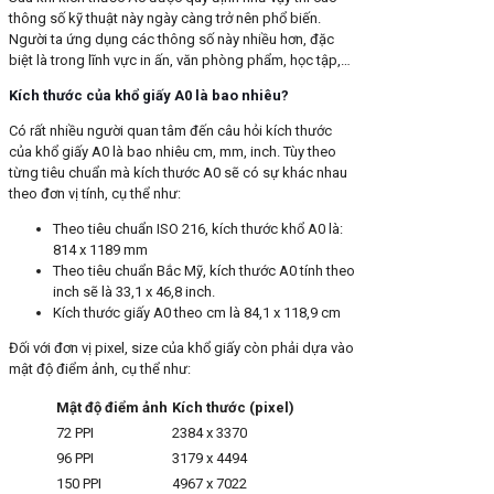
thông số kỹ thuật này ngày càng trở nên phổ biến.
Người ta ứng dụng các thông số này nhiều hơn, đặc
biệt là trong lĩnh vực in ấn, văn phòng phẩm, học tập,…
Kích thước của khổ giấy A0 là bao nhiêu?
Có rất nhiều người quan tâm đến câu hỏi kích thước
của khổ giấy A0 là bao nhiêu cm, mm, inch. Tùy theo
từng tiêu chuẩn mà kích thước A0 sẽ có sự khác nhau
theo đơn vị tính, cụ thể như:
Theo tiêu chuẩn ISO 216, kích thước khổ A0 là:
814 x 1189 mm
Theo tiêu chuẩn Bắc Mỹ, kích thước A0 tính theo
inch sẽ là 33,1 x 46,8 inch.
Kích thước giấy A0 theo cm là 84,1 x 118,9 cm
Đối với đơn vị pixel, size của khổ giấy còn phải dựa vào
mật độ điểm ảnh, cụ thể như:
Mật độ điểm ảnh
Kích thước (pixel)
72 PPI
2384 x 3370
96 PPI
3179 x 4494
150 PPI
4967 x 7022