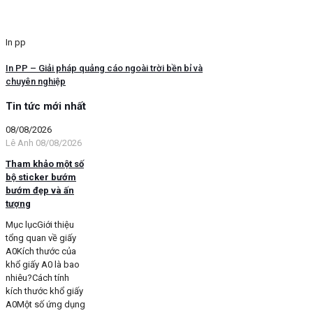
In pp
In PP – Giải pháp quảng cáo ngoài trời bền bỉ và
chuyên nghiệp
Tin tức mới nhất
08/08/2026
Lê Anh
08/08/2026
Tham khảo một số
bộ sticker bướm
bướm đẹp và ấn
tượng
Mục lụcGiới thiệu
tổng quan về giấy
A0Kích thước của
khổ giấy A0 là bao
nhiêu?Cách tính
kích thước khổ giấy
A0Một số ứng dụng