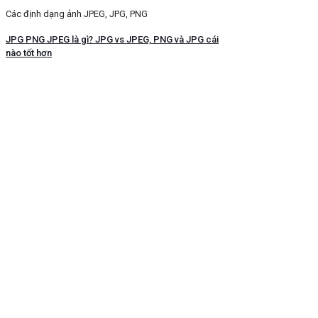
Các định dạng ảnh JPEG, JPG, PNG
JPG PNG JPEG là gì? JPG vs JPEG, PNG và JPG cái
nào tốt hơn