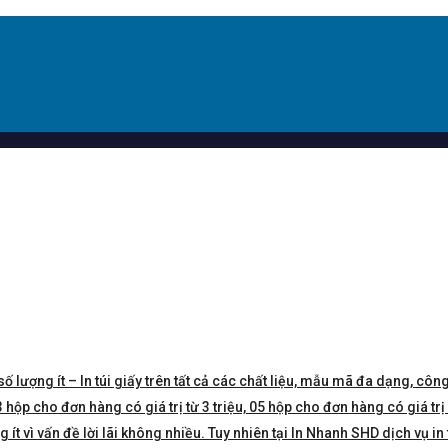
số lượng ít – In túi giấy trên tất cả các chất liệu, mẫu mã đa dạng, công
hộp cho đơn hàng có giá trị từ 3 triệu, 05 hộp cho đơn hàng có giá trị 5 
t vì vấn đề lời lãi không nhiều. Tuy nhiên tại In Nhanh SHD dịch vụ in 