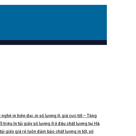
 nghệ in hiện đại, in số lượng ít, giá cực tốt – Tặng
triệu In túi giấy số lượng ít ở đâu chất lượng tại Hà
túi giấy giá rẻ luôn đảm bảo chất lượng in tốt, số