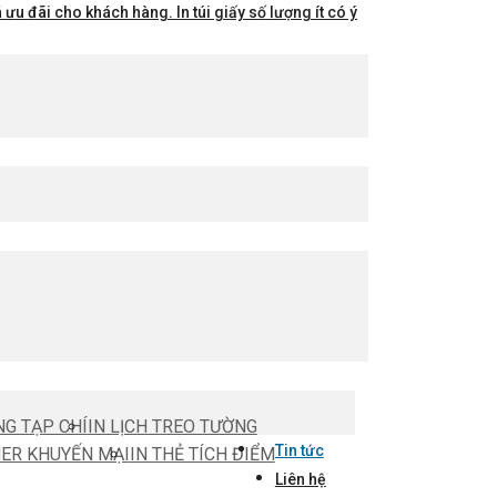
ưu đãi cho khách hàng. In túi giấy số lượng ít có ý
NG TẠP CHÍ
IN LỊCH TREO TƯỜNG
Tin tức
HER KHUYẾN MẠI
IN THẺ TÍCH ĐIỂM
Liên hệ