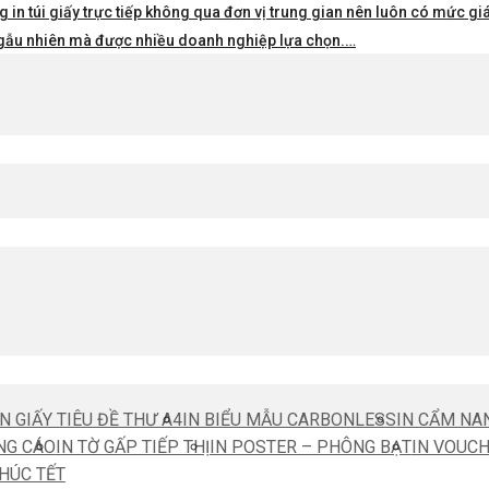
 in túi giấy trực tiếp không qua đơn vị trung gian nên luôn có mức giá 
i ngẫu nhiên mà được nhiều doanh nghiệp lựa chọn.…
IN GIẤY TIÊU ĐỀ THƯ A4
IN BIỂU MẪU CARBONLESS
IN CẨM NA
NG CÁO
IN TỜ GẤP TIẾP THỊ
IN POSTER – PHÔNG BẠT
IN VOUC
CHÚC TẾT