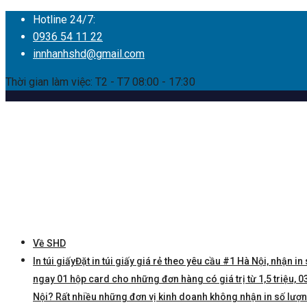
Hotline 24/7:
0936 54 11 22
innhanhshd@gmail.com
Thời gian làm việc: T2 - T7 08:00 - 17:30
Về SHD
In túi giấy
Đặt in túi giấy giá rẻ theo yêu cầu #1 Hà Nội, nhận in 
ngay 01 hộp card cho những đơn hàng có giá trị từ 1,5 triệu, 03 
Nội? Rất nhiều những đơn vị kinh doanh không nhận in số lượng í