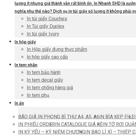
lượng ít nhưng giá thành vẫn rất bình ổn. In Nhanh SHD là xưởng
nghĩa như thế nào? Dịch vụ in túi giấy số lượng ít không phả
In túi giấy Couches
In Túi giấy Duplex
In túi giấy Ivory
In hộp giấy
In Hộp giấy đựng thực phẩm
In hộp giấy cao cấp
In tem nhãn
In tem bảo hành
In tem decal giấy
In tem chống hàng giả
In tem phụ
In ấn
BÁO GIÁ IN PHONG BÌ THƯ A4, A5, A6
IN BÌA KẸP FILE
IN PHIẾU ORDER
IN CATALOGUE GIÁ RẺ
IN TỜ RƠI QUẢ
IN KỶ YẾU – KỶ NIỆM CHƯƠNG
IN BAO LÌ XÌ – THIỆP 