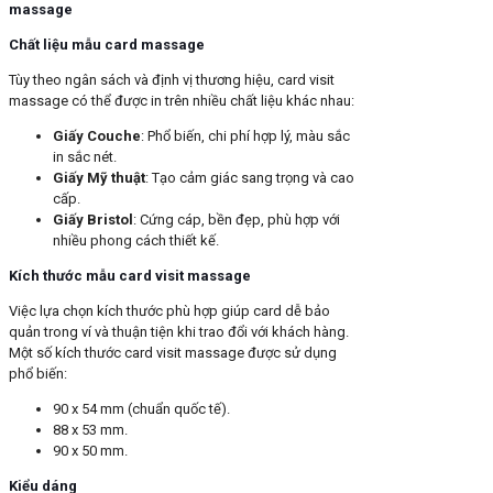
massage
Chất liệu mẫu card massage
Tùy theo ngân sách và định vị thương hiệu, card visit
massage có thể được in trên nhiều chất liệu khác nhau:
Giấy Couche
: Phổ biến, chi phí hợp lý, màu sắc
in sắc nét.
Giấy Mỹ thuật
: Tạo cảm giác sang trọng và cao
cấp.
Giấy Bristol
: Cứng cáp, bền đẹp, phù hợp với
nhiều phong cách thiết kế.
Kích thước mẫu card visit massage
Việc lựa chọn kích thước phù hợp giúp card dễ bảo
quản trong ví và thuận tiện khi trao đổi với khách hàng.
Một số kích thước card visit massage được sử dụng
phổ biến:
90 x 54 mm (chuẩn quốc tế).
88 x 53 mm.
90 x 50 mm.
Kiểu dáng