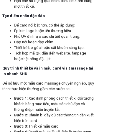
Hạn chế sử dụng quá nhiều kiểu chữ trên cùng
một thiết kế.
Tạo điểm nhấn độc đáo
Để card nổi bật hơn, có thể áp dụng:
Ép kim logo hoặc tên thương hiệu.
Phủ UV định vị ở các chi tiết quan trọng.
Dập nổi hoặc dập chìm.
Thiết kế bo góc hoặc cắt khuôn sáng tạo.
Tích hợp mã QR dẫn đến website, fanpage
hoặc hệ thống đặt lịch.
Quy trình thiết kế và in mẫu card visit massage tại
in nhanh SHD
Để sở hữu một mẫu card massage chuyên nghiệp, quy
trình thực hiện thường gồm các bước sau:
Bước 1
: Xác định phong cách thiết k, đối tượng
khách hàng mục tiêu, màu sắc chủ đạo và
thông điệp muốn truyền tải.
Bước 2
: Chuẩn bị đầy đủ các thông tin cần xuất
hiện trên card.
Bước 3
: Thiết kế mẫu card
Bước 4
: Duyệt mẫu thiết kế. Đây là bước quan