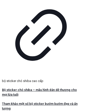
bộ sticker chó shiba cao cấp
Bộ sticker chó shiba – mẫu hình dán dễ thương cho
mọi lứa tuổi
Tham khảo một số bộ sticker bướm bướm đẹp và ấn
tượng