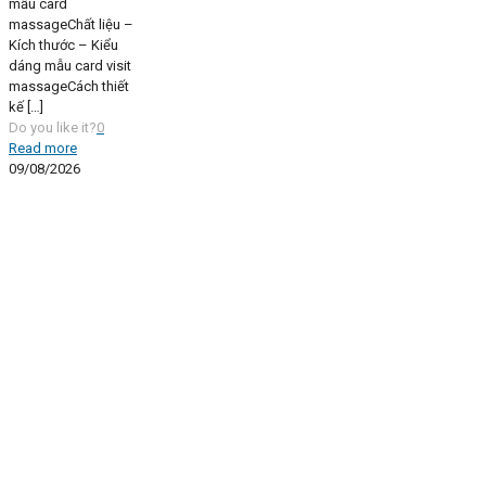
mẫu card
massageChất liệu –
Kích thước – Kiểu
dáng mẫu card visit
massageCách thiết
kế
[…]
Do you like it?
0
Read more
09/08/2026