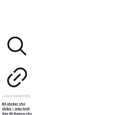
Lê Anh
09/08/2026
Bộ sticker chó
shiba – mẫu hình
dán dễ thương cho