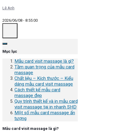
Lê Anh
2026/06/08 - 8:55:00
Mục lục
Mẫu card visit massage là gì?
Tầm quan trọng của mẫu card
massage
Chất liệu – Kích thước – Kiểu
dáng mẫu card visit massage
Cách thiết kế mẫu card
massage đẹp
Quy trình thiết kế và in mẫu card
visit massage tại in nhanh SHD
Một số mẫu card massage ấn
tượng
Mẫu card visit massage là gì?