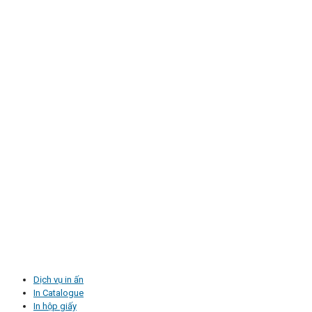
Dịch vụ in ấn
In Catalogue
In hộp giấy