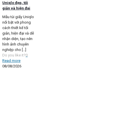
Uniqlo đẹp, tối
giản và hiện đại
Mẫu túi giấy Uniqlo
nổi bật với phong
cách thiết kế tối
giản, hiện đại và dễ
nhận diện, tạo nên
hình ảnh chuyên
nghiệp cho
[…]
Do you like it?
0
Read more
08/08/2026