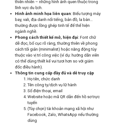
thiên nhiên – những hình ảnh quen thuộc trong
lĩnh vực du lịch.
Hình ảnh minh họa liên quan
: Biểu tượng máy
bay, vali, địa danh nổi tiếng, bản đồ, la bàn…
thường được lồng ghép tinh tế để thể hiện
ngành nghề.
Phong cách thiết kế mở, hiện đại
: Font chữ
dễ đọc, bố cục rõ ràng, thường thiên về phong
cách tối giản (minimalist) hoặc năng động tùy
thuộc vào vị trí công việc (ví dụ: hướng dẫn viên
có thể dùng thiết kế vui tươi hơn so với giám
đốc điều hành).
Thông tin cung cấp đầy đủ và dễ truy cập
Họ tên, chức danh
Tên công ty/dịch vụ lữ hành
Số điện thoại, email
Website hoặc mã QR dẫn đến hồ sơ trực
tuyến
(Tùy chọn) tài khoản mạng xã hội như
Facebook, Zalo, WhatsApp nếu thường
dùng