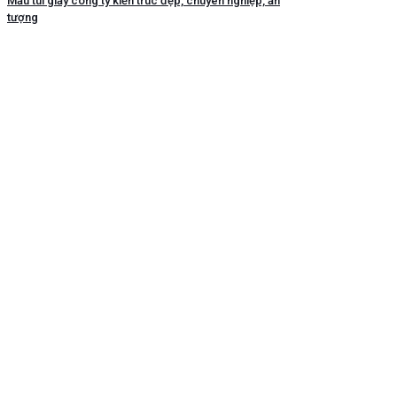
Mẫu túi giấy công ty kiến trúc đẹp, chuyên nghiệp, ấn
tượng