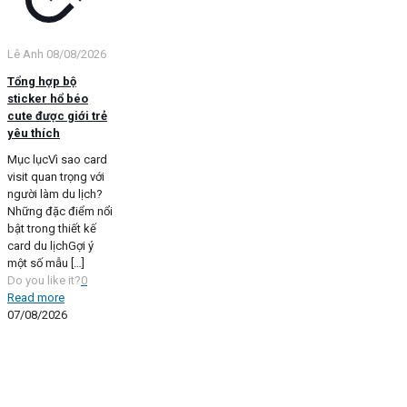
Lê Anh
08/08/2026
Tổng hợp bộ
sticker hổ béo
cute được giới trẻ
yêu thích
Mục lụcVì sao card
visit quan trọng với
người làm du lịch?
Những đặc điểm nổi
bật trong thiết kế
card du lịchGợi ý
một số mẫu
[…]
Do you like it?
0
Read more
07/08/2026