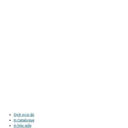
Dịch vụ in ấn
In Catalogue
In hộp giấy