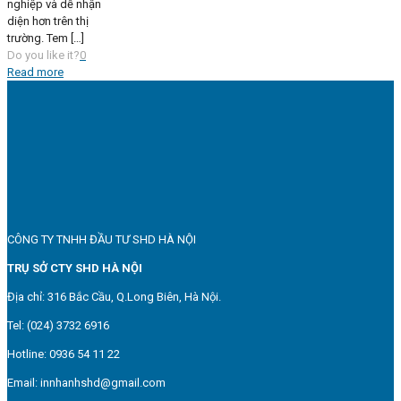
nghiệp và dễ nhận
diện hơn trên thị
trường. Tem
[…]
Do you like it?
0
Read more
CÔNG TY TNHH ĐẦU TƯ SHD HÀ NỘI
TRỤ SỞ CTY SHD HÀ NỘI
Địa chỉ: 316 Bắc Cầu, Q.Long Biên, Hà Nội.
Tel: (024) 3732 6916
Hotline: 0936 54 11 22
Email: innhanhshd@gmail.com