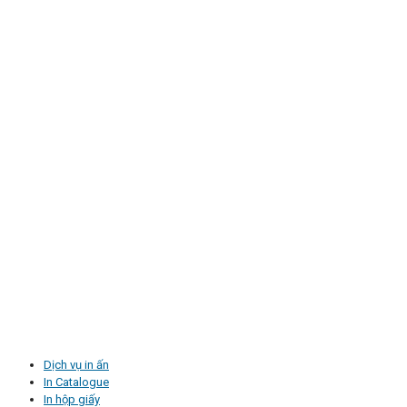
Dịch vụ in ấn
In Catalogue
In hộp giấy