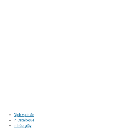
Dịch vụ in ấn
In Catalogue
In hộp giấy