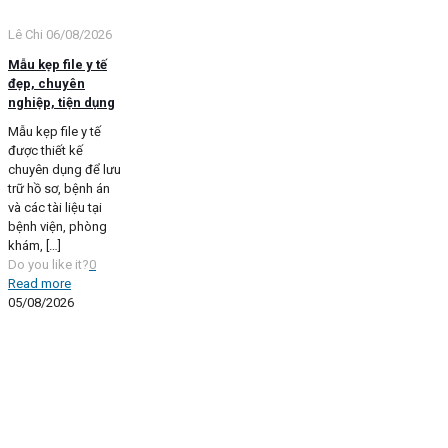
Lê Chi
06/08/2026
Mẫu kẹp file y tế
đẹp, chuyên
nghiệp, tiện dụng
Mẫu kẹp file y tế
được thiết kế
chuyên dụng để lưu
trữ hồ sơ, bệnh án
và các tài liệu tại
bệnh viện, phòng
khám,
[…]
Do you like it?
0
Read more
05/08/2026