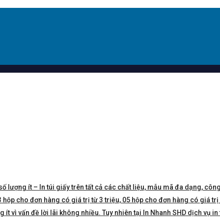
số lượng ít – In túi giấy trên tất cả các chất liệu, mẫu mã đa dạng, công
hộp cho đơn hàng có giá trị từ 3 triệu, 05 hộp cho đơn hàng có giá trị 5 
t vì vấn đề lời lãi không nhiều. Tuy nhiên tại In Nhanh SHD dịch vụ in 