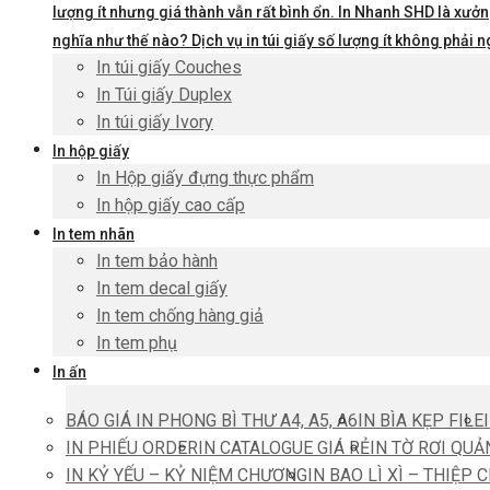
lượng ít nhưng giá thành vẫn rất bình ổn. In Nhanh SHD là xưởng
nghĩa như thế nào? Dịch vụ in túi giấy số lượng ít không phả
In túi giấy Couches
In Túi giấy Duplex
In túi giấy Ivory
In hộp giấy
In Hộp giấy đựng thực phẩm
In hộp giấy cao cấp
In tem nhãn
In tem bảo hành
In tem decal giấy
In tem chống hàng giả
In tem phụ
In ấn
BÁO GIÁ IN PHONG BÌ THƯ A4, A5, A6
IN BÌA KẸP FILE
IN PHIẾU ORDER
IN CATALOGUE GIÁ RẺ
IN TỜ RƠI QUẢ
IN KỶ YẾU – KỶ NIỆM CHƯƠNG
IN BAO LÌ XÌ – THIỆP 