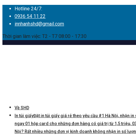
Hotline 24/7:
0936 54 11 22
innhanhshd@gmail.com
Thời gian làm việc: T2 - T7 08:00 - 17:30
Về SHD
In túi giấy
Đặt in túi giấy giá rẻ theo yêu cầu #1 Hà Nội, nhận in 
ngay 01 hộp card cho những đơn hàng có giá trị từ 1,5 triệu, 03 
Nội? Rất nhiều những đơn vị kinh doanh không nhận in số lượng í