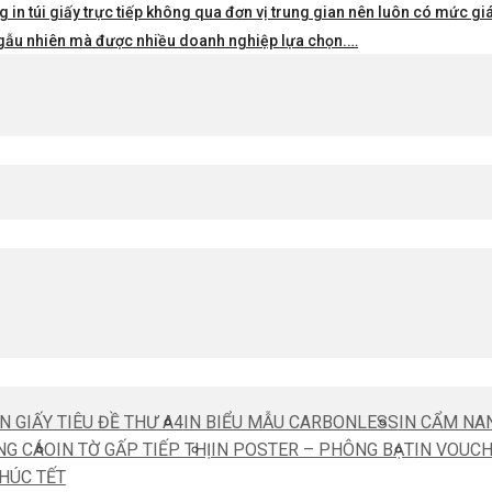
 in túi giấy trực tiếp không qua đơn vị trung gian nên luôn có mức giá 
i ngẫu nhiên mà được nhiều doanh nghiệp lựa chọn.…
IN GIẤY TIÊU ĐỀ THƯ A4
IN BIỂU MẪU CARBONLESS
IN CẨM NA
NG CÁO
IN TỜ GẤP TIẾP THỊ
IN POSTER – PHÔNG BẠT
IN VOUC
CHÚC TẾT