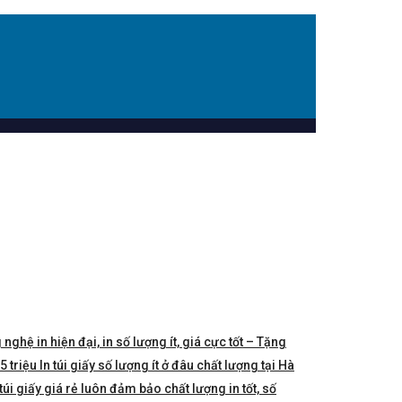
 nghệ in hiện đại, in số lượng ít, giá cực tốt – Tặng
triệu In túi giấy số lượng ít ở đâu chất lượng tại Hà
túi giấy giá rẻ luôn đảm bảo chất lượng in tốt, số