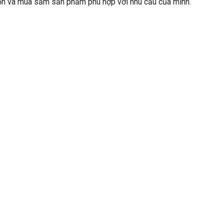
họn và mua sắm sản phẩm phù hợp với nhu cầu của mình.