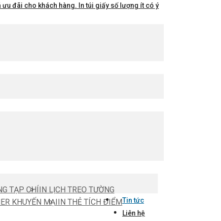
ưu đãi cho khách hàng. In túi giấy số lượng ít có ý
NG TẠP CHÍ
IN LỊCH TREO TƯỜNG
Tin tức
HER KHUYẾN MẠI
IN THẺ TÍCH ĐIỂM
Liên hệ