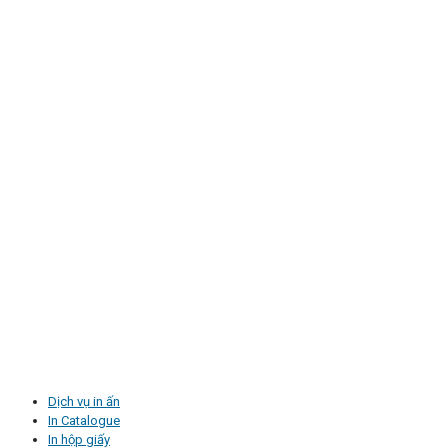
Dịch vụ in ấn
In Catalogue
In hộp giấy