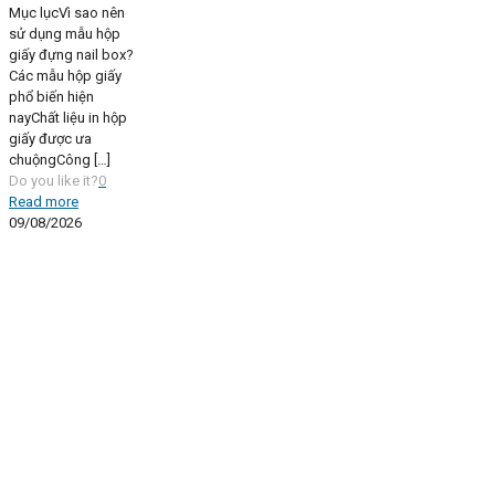
Mục lụcVì sao nên
sử dụng mẫu hộp
giấy đựng nail box?
Các mẫu hộp giấy
phổ biến hiện
nayChất liệu in hộp
giấy được ưa
chuộngCông
[…]
Do you like it?
0
Read more
09/08/2026