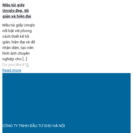
Mẫu túi giấy
Uniqlo đẹp, tối
giản và hiện đại
Mẫu túi giấy Uniqlo
nổi bật với phong
cách thiết kế tối
giản, hiện đại và dễ
nhận diện, tạo nên
hình ảnh chuyên
nghiệp cho
[…]
Do you like it?
0
Read more
CÔNG TY TNHH ĐẦU TƯ SHD HÀ NỘI