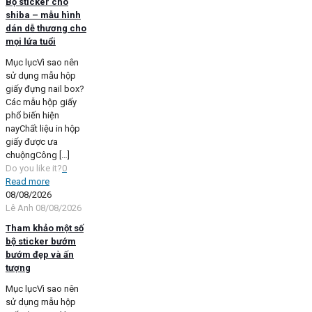
Bộ sticker chó
shiba – mẫu hình
dán dễ thương cho
mọi lứa tuổi
Mục lụcVì sao nên
sử dụng mẫu hộp
giấy đựng nail box?
Các mẫu hộp giấy
phổ biến hiện
nayChất liệu in hộp
giấy được ưa
chuộngCông
[…]
Do you like it?
0
Read more
08/08/2026
Lê Anh
08/08/2026
Tham khảo một số
bộ sticker bướm
bướm đẹp và ấn
tượng
Mục lụcVì sao nên
sử dụng mẫu hộp