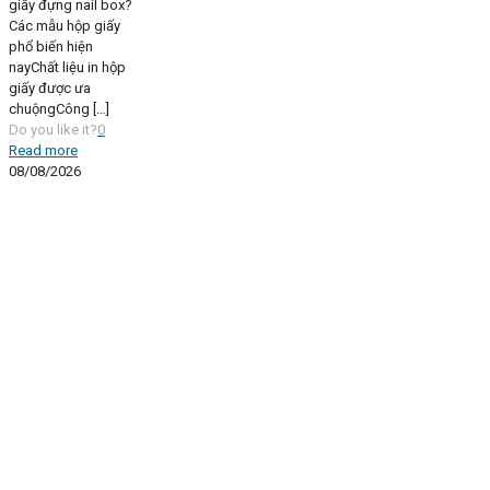
giấy đựng nail box?
Các mẫu hộp giấy
phổ biến hiện
nayChất liệu in hộp
giấy được ưa
chuộngCông
[…]
Do you like it?
0
Read more
08/08/2026