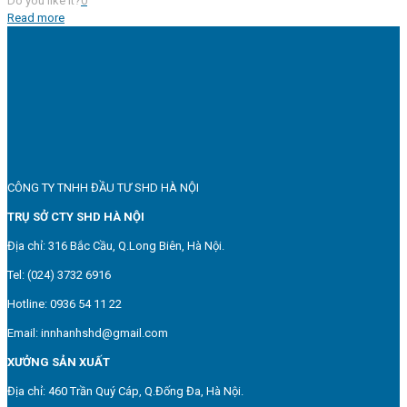
Do you like it?
0
Read more
CÔNG TY TNHH ĐẦU TƯ SHD HÀ NỘI
TRỤ SỞ CTY SHD HÀ NỘI
Địa chỉ: 316 Bắc Cầu, Q.Long Biên, Hà Nội.
Tel: (024) 3732 6916
Hotline: 0936 54 11 22
Email: innhanhshd@gmail.com
XƯỞNG SẢN XUẤT
Địa chỉ: 460 Trần Quý Cáp, Q.Đống Đa, Hà Nội.