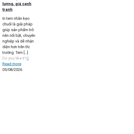
lượng, giá cạnh
tranh
In tem nhãn kẹo
chuối là giải pháp
giúp sản phẩm trở
nên nổi bật, chuyên
nghiệp và dễ nhận
diện hơn trên thị
trường. Tem
[…]
Do you like it?
0
Read more
05/08/2026