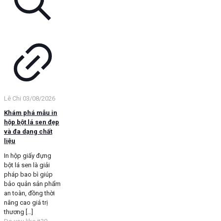
Lê Chi
03/08/2026
Khám phá mẫu in
hộp bột lá sen đẹp
và đa dạng chất
liệu
In hộp giấy đựng
bột lá sen là giải
pháp bao bì giúp
bảo quản sản phẩm
an toàn, đồng thời
nâng cao giá trị
thương
[…]