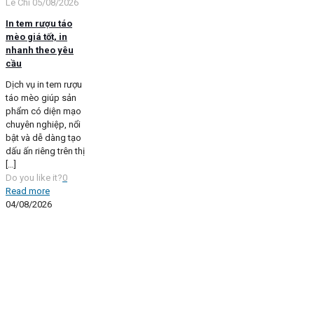
Lê Chi
05/08/2026
In tem rượu táo
mèo giá tốt, in
nhanh theo yêu
cầu
Dịch vụ in tem rượu
táo mèo giúp sản
phẩm có diện mạo
chuyên nghiệp, nổi
bật và dễ dàng tạo
dấu ấn riêng trên thị
[…]
Do you like it?
0
Read more
04/08/2026