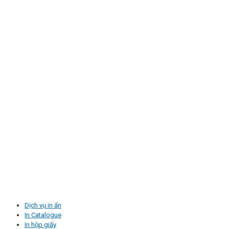
Dịch vụ in ấn
In Catalogue
In hộp giấy