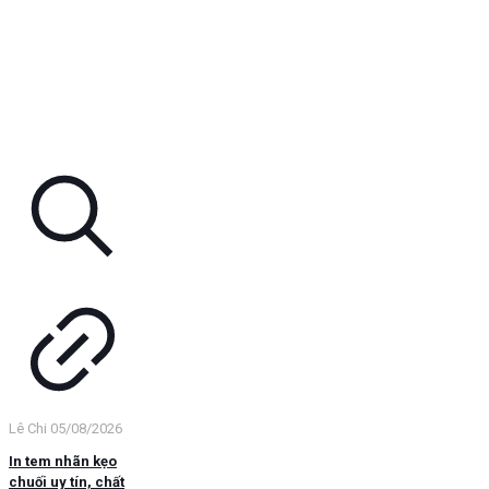
Lê Chi
05/08/2026
In tem nhãn kẹo
chuối uy tín, chất