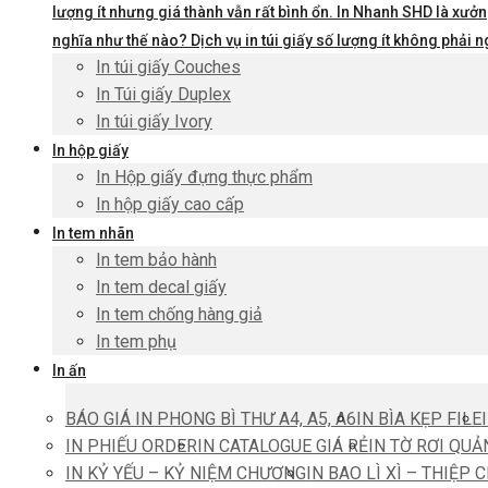
lượng ít nhưng giá thành vẫn rất bình ổn. In Nhanh SHD là xưởng
nghĩa như thế nào? Dịch vụ in túi giấy số lượng ít không phả
In túi giấy Couches
In Túi giấy Duplex
In túi giấy Ivory
In hộp giấy
In Hộp giấy đựng thực phẩm
In hộp giấy cao cấp
In tem nhãn
In tem bảo hành
In tem decal giấy
In tem chống hàng giả
In tem phụ
In ấn
BÁO GIÁ IN PHONG BÌ THƯ A4, A5, A6
IN BÌA KẸP FILE
IN PHIẾU ORDER
IN CATALOGUE GIÁ RẺ
IN TỜ RƠI QUẢ
IN KỶ YẾU – KỶ NIỆM CHƯƠNG
IN BAO LÌ XÌ – THIỆP 