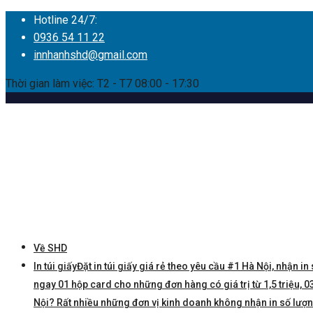
Hotline 24/7:
0936 54 11 22
innhanhshd@gmail.com
Thời gian làm việc: T2 - T7 08:00 - 17:30
Về SHD
In túi giấy
Đặt in túi giấy giá rẻ theo yêu cầu #1 Hà Nội, nhận in 
ngay 01 hộp card cho những đơn hàng có giá trị từ 1,5 triệu, 03 
Nội? Rất nhiều những đơn vị kinh doanh không nhận in số lượng í