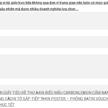
 in túi giấy trực tiếp không qua đơn vị trung gian nên luôn có mức giá 
i ngẫu nhiên mà được nhiều doanh nghiệp lựa chọn.…
IN GIẤY TIÊU ĐỀ THƯ A4
IN BIỂU MẪU CARBONLESS
IN CẨM NA
NG CÁO
IN TỜ GẤP TIẾP THỊ
IN POSTER – PHÔNG BẠT
IN VOUC
CHÚC TẾT