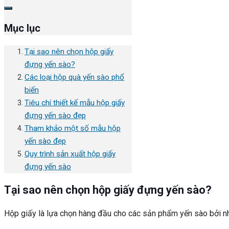
Mục lục
Tại sao nên chọn hộp giấy
đựng yến sào?
Các loại hộp quà yến sào phổ
biến
Tiêu chí thiết kế mẫu hộp giấy
đựng yến sào đẹp
Tham khảo một số mẫu hộp
yến sào đẹp
Quy trình sản xuất hộp giấy
đựng yến sào
Tại sao nên chọn hộp giấy đựng yến sào?
Hộp giấy là lựa chọn hàng đầu cho các sản phẩm yến sào bởi n