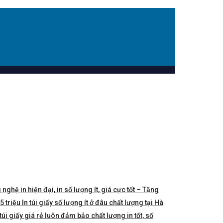
 nghệ in hiện đại, in số lượng ít, giá cực tốt – Tặng
triệu In túi giấy số lượng ít ở đâu chất lượng tại Hà
túi giấy giá rẻ luôn đảm bảo chất lượng in tốt, số