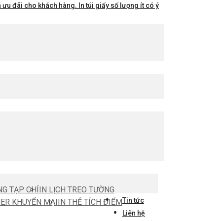
ưu đãi cho khách hàng. In túi giấy số lượng ít có ý
NG TẠP CHÍ
IN LỊCH TREO TƯỜNG
Tin tức
HER KHUYẾN MẠI
IN THẺ TÍCH ĐIỂM
Liên hệ