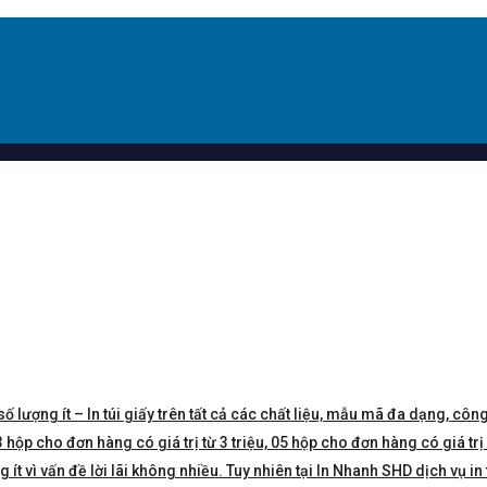
số lượng ít – In túi giấy trên tất cả các chất liệu, mẫu mã đa dạng, công
hộp cho đơn hàng có giá trị từ 3 triệu, 05 hộp cho đơn hàng có giá trị 5 
t vì vấn đề lời lãi không nhiều. Tuy nhiên tại In Nhanh SHD dịch vụ in 