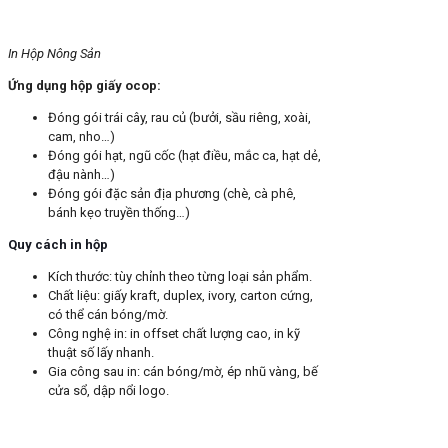
In Hộp Nông Sản
Ứng dụng hộp giấy ocop:
Đóng gói trái cây, rau củ (bưởi, sầu riêng, xoài,
cam, nho…)
Đóng gói hạt, ngũ cốc (hạt điều, mắc ca, hạt dẻ,
đậu nành…)
Đóng gói đặc sản địa phương (chè, cà phê,
bánh kẹo truyền thống…)
Quy cách in hộp
Kích thước: tùy chỉnh theo từng loại sản phẩm.
Chất liệu: giấy kraft, duplex, ivory, carton cứng,
có thể cán bóng/mờ.
Công nghệ in: in offset chất lượng cao, in kỹ
thuật số lấy nhanh.
Gia công sau in: cán bóng/mờ, ép nhũ vàng, bế
cửa sổ, dập nổi logo.