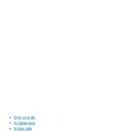
Dịch vụ in ấn
In Catalogue
In hộp giấy