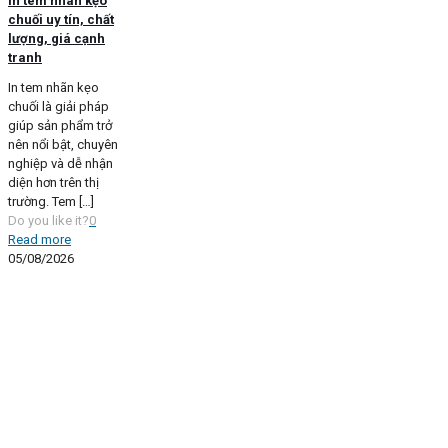
In tem nhãn kẹo
chuối uy tín, chất
lượng, giá cạnh
tranh
In tem nhãn kẹo
chuối là giải pháp
giúp sản phẩm trở
nên nổi bật, chuyên
nghiệp và dễ nhận
diện hơn trên thị
trường. Tem
[…]
Do you like it?
0
Read more
05/08/2026