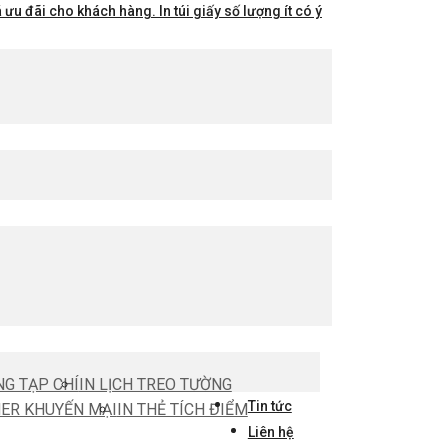
ưu đãi cho khách hàng. In túi giấy số lượng ít có ý
NG TẠP CHÍ
IN LỊCH TREO TƯỜNG
Tin tức
HER KHUYẾN MẠI
IN THẺ TÍCH ĐIỂM
Liên hệ