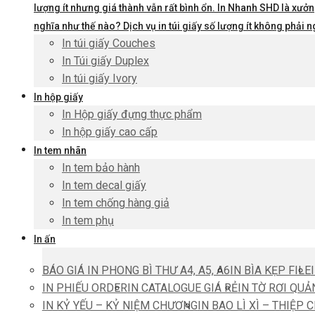
lượng ít nhưng giá thành vẫn rất bình ổn. In Nhanh SHD là xưởng
nghĩa như thế nào? Dịch vụ in túi giấy số lượng ít không phả
In túi giấy Couches
In Túi giấy Duplex
In túi giấy Ivory
In hộp giấy
In Hộp giấy đựng thực phẩm
In hộp giấy cao cấp
In tem nhãn
In tem bảo hành
In tem decal giấy
In tem chống hàng giả
In tem phụ
In ấn
BÁO GIÁ IN PHONG BÌ THƯ A4, A5, A6
IN BÌA KẸP FILE
IN PHIẾU ORDER
IN CATALOGUE GIÁ RẺ
IN TỜ RƠI QUẢ
IN KỶ YẾU – KỶ NIỆM CHƯƠNG
IN BAO LÌ XÌ – THIỆP 