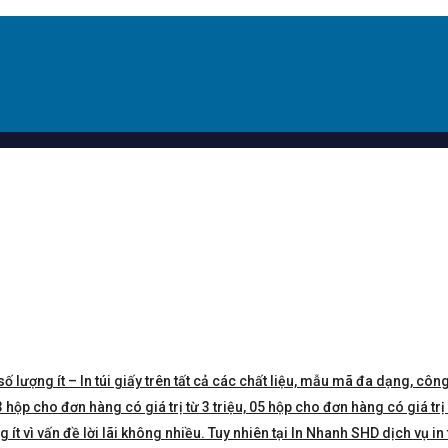
số lượng ít – In túi giấy trên tất cả các chất liệu, mẫu mã đa dạng, công
hộp cho đơn hàng có giá trị từ 3 triệu, 05 hộp cho đơn hàng có giá trị 5 
t vì vấn đề lời lãi không nhiều. Tuy nhiên tại In Nhanh SHD dịch vụ in 