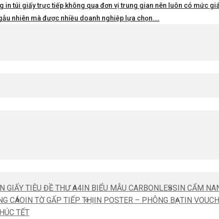
 in túi giấy trực tiếp không qua đơn vị trung gian nên luôn có mức giá 
i ngẫu nhiên mà được nhiều doanh nghiệp lựa chọn.…
IN GIẤY TIÊU ĐỀ THƯ A4
IN BIỂU MẪU CARBONLESS
IN CẨM NA
NG CÁO
IN TỜ GẤP TIẾP THỊ
IN POSTER – PHÔNG BẠT
IN VOUC
CHÚC TẾT