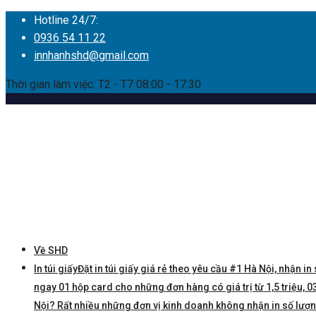
Hotline 24/7:
0936 54 11 22
innhanhshd@gmail.com
Thời gian làm việc: T2 - T7 08:00 - 17:30
Về SHD
In túi giấy
Đặt in túi giấy giá rẻ theo yêu cầu #1 Hà Nội, nhận in 
ngay 01 hộp card cho những đơn hàng có giá trị từ 1,5 triệu, 03 
Nội? Rất nhiều những đơn vị kinh doanh không nhận in số lượng í