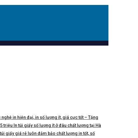
 nghệ in hiện đại, in số lượng ít, giá cực tốt – Tặng
triệu In túi giấy số lượng ít ở đâu chất lượng tại Hà
túi giấy giá rẻ luôn đảm bảo chất lượng in tốt, số