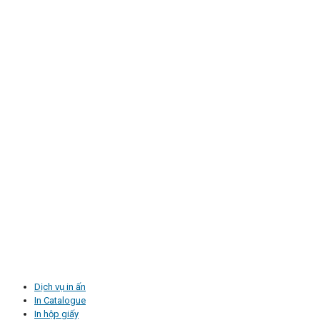
Dịch vụ in ấn
In Catalogue
In hộp giấy