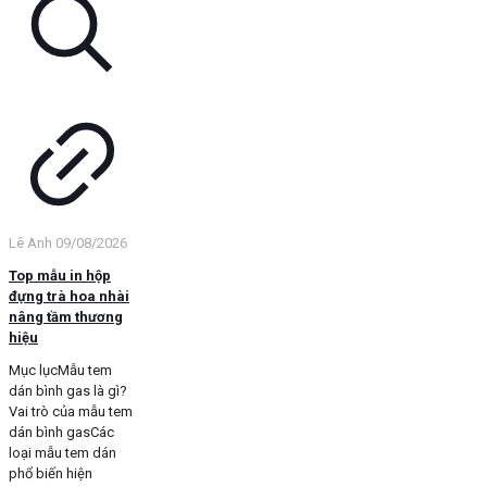
Lê Anh
09/08/2026
Top mẫu in hộp
đựng trà hoa nhài
nâng tầm thương
hiệu
Mục lụcMẫu tem
dán bình gas là gì?
Vai trò của mẫu tem
dán bình gasCác
loại mẫu tem dán
phổ biến hiện