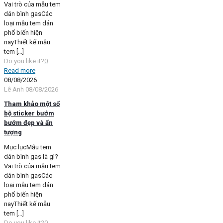
Vai trò của mẫu tem
dán bình gasCác
loại mẫu tem dán
phổ biến hiện
nayThiết kế mẫu
tem
[…]
Do you like it?
0
Read more
08/08/2026
Lê Anh
08/08/2026
Tham khảo một số
bộ sticker bướm
bướm đẹp và ấn
tượng
Mục lụcMẫu tem
dán bình gas là gì?
Vai trò của mẫu tem
dán bình gasCác
loại mẫu tem dán
phổ biến hiện
nayThiết kế mẫu
tem
[…]
Do you like it?
0