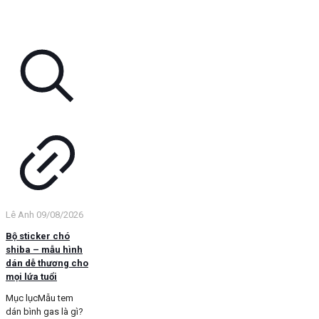
Lê Anh
09/08/2026
Bộ sticker chó
shiba – mẫu hình
dán dễ thương cho
mọi lứa tuổi
Mục lụcMẫu tem
dán bình gas là gì?