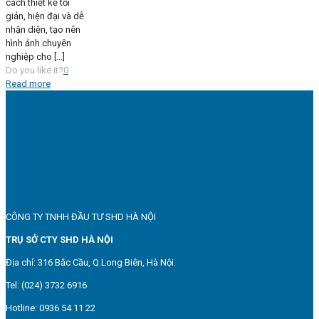
cách thiết kế tối
giản, hiện đại và dễ
nhận diện, tạo nên
hình ảnh chuyên
nghiệp cho
[…]
Do you like it?
0
Read more
CÔNG TY TNHH ĐẦU TƯ SHD HÀ NỘI
TRỤ SỞ CTY SHD HÀ NỘI
Địa chỉ: 316 Bắc Cầu, Q.Long Biên, Hà Nội.
Tel: (024) 3732 6916
Hotline: 0936 54 11 22