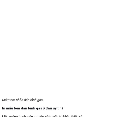
Mẫu tem nhãn dán bình gas
In mẫu tem dán bình gas ở đâu uy tín?
Một xưởng in chuyên nghiệp sẽ tư vấn từ khâu thiết kế,