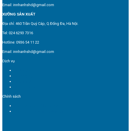
Email: innhanhshd@gmail.com
XƯỞNG SẢN XUẤT
Địa chỉ: 460 Trần Quý Cáp, Q.Đống Đa, Hà Nội.
Tel: 024 6293 7316
Hotline: 0936 54 11 22
Email: innhanhshd@gmail.com
Dịch vụ
In túi giấy
In hộp giấy
In tem nhãn
Dịch vụ in ấn
Chính sách
Chính sách quy định chung
Chính sách bảo mật thông tin