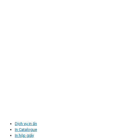
Dịch vụ in ấn
In Catalogue
In hộp giấy