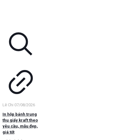
Lê Chi
07/08/2026
In hộp bánh trung
thu giấy kraft theo
yêu cầu, mẫu đẹp,
giá tốt