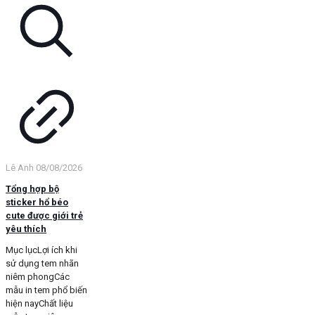
Lê Anh
08/08/2026
Tổng hợp bộ
sticker hổ béo
cute được giới trẻ
yêu thích
Mục lụcLợi ích khi
sử dụng tem nhãn
niêm phongCác
mẫu in tem phổ biến
hiện nayChất liệu