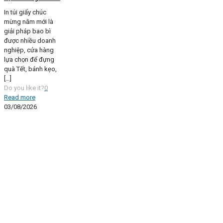
In túi giấy chúc
mừng năm mới là
giải pháp bao bì
được nhiều doanh
nghiệp, cửa hàng
lựa chọn để đựng
quà Tết, bánh kẹo,
[…]
Do you like it?
0
Read more
03/08/2026