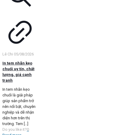
Lê Chi
05/08/2026
In tem nhãn kẹo
chuối uy tín, chất
lượng, giá cạnh
tranh
In tem nhãn kẹo
chuối là giải pháp
giúp sản phẩm trở
nên nổi bật, chuyên
nghiệp và dễ nhận
diện hơn trên thị
trường. Tem
[…]
Do you like it?
0