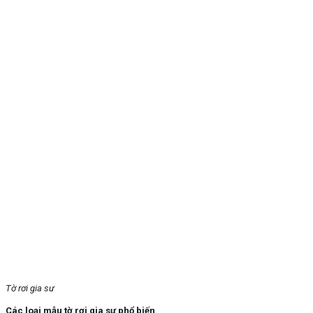
Tờ rơi gia sư
Các loại mẫu tờ rơi gia sư phổ biến