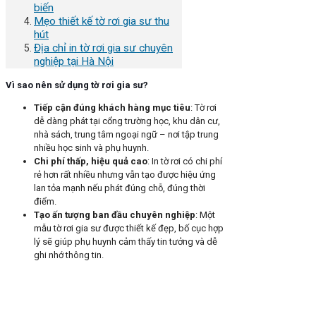
biến
Mẹo thiết kế tờ rơi gia sư thu
hút
Địa chỉ in tờ rơi gia sư chuyên
nghiệp tại Hà Nội
Vì sao nên sử dụng tờ rơi gia sư?
Tiếp cận đúng khách hàng mục tiêu
: Tờ rơi
dễ dàng phát tại cổng trường học, khu dân cư,
nhà sách, trung tâm ngoại ngữ – nơi tập trung
nhiều học sinh và phụ huynh.
Chi phí thấp, hiệu quả cao
: In tờ rơi có chi phí
rẻ hơn rất nhiều nhưng vẫn tạo được hiệu ứng
lan tỏa mạnh nếu phát đúng chỗ, đúng thời
điểm.
Tạo ấn tượng ban đầu chuyên nghiệp
: Một
mẫu tờ rơi gia sư được thiết kế đẹp, bố cục hợp
lý sẽ giúp phụ huynh cảm thấy tin tưởng và dễ
ghi nhớ thông tin.