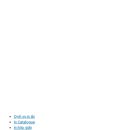
Dịch vụ in ấn
In Catalogue
In hộp giấy