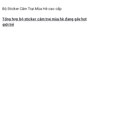
Bộ Sticker Cắm Trại Mùa Hè cao cấp
Tổng hợp bộ sticker cắm trại mùa hè đang gây hot
giới trẻ