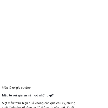
Mẫu tờ rơi gia sư đẹp
Mẫu tờ rơi gia sư nên có những gì?
Một mẫu tờ rơi hiệu quả không cần quá cầu kỳ, nhưng
nhất định phải rõ ràng và đủ thông tin cần thiết. Dưới