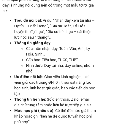
đây là những nội dung nên có trong một mẫu tờ rơi gia
sư:
Tiêu đề nổi bật
: Ví dụ: “Nhận dạy kèm tại nhà –
Uy tín – Chất lượng”, “Gia sư Toán, Lý, Hóa –
Luyện thi đại học”, “Gia sư tiểu học – cải thiện
lực học sau 1 tháng”…
Thông tin giảng dạy
:
Các môn nhận dạy: Toán, Văn, Anh, Lý,
Hóa, Sinh…
Cấp học: Tiểu học, THCS, THPT
Hình thức: Dạy tại nhà, dạy online, nhóm
nhỏ
Ưu điểm nổi bật
: Giáo viên kinh nghiệm, sinh
viên giỏi các trường ĐH lớn, theo sát năng lực
học sinh, linh hoạt giờ giấc, báo cáo tiến độ học
tập…
Thông tin liên hệ
: Số điện thoại, Zalo, email,
địa chỉ trung tâm hoặc liên hệ trực tiếp gia sư.
Mức học phí (nếu có)
: Có thể để mức giá tham
khảo hoặc ghi “liên hệ để được tư vấn học phí
phù hợp”.