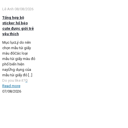
Lê Anh
08/08/2026
Tổng hợp bộ
sticker hổ béo
cute được giới trẻ
yêu thích
Mục lụcLý do nên
chọn mẫu túi giấy
màu đỏCác loại
mẫu túi giấy màu đỏ
phổ biến hiện
nayỨng dụng của
mẫu túi giấy đỏ
[…]
Do you like it?
0
Read more
07/08/2026