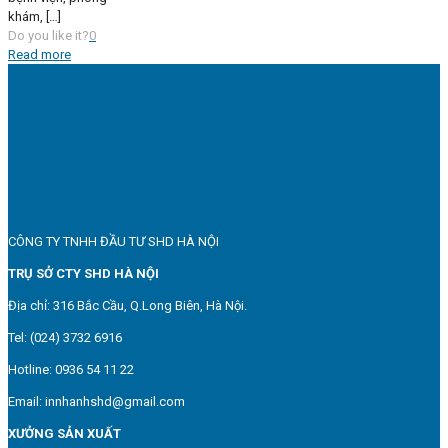
khám,
[…]
Do you like it?
0
Read more
CÔNG TY TNHH ĐẦU TƯ SHD HÀ NỘI
TRỤ SỞ CTY SHD HÀ NỘI
Địa chỉ: 316 Bắc Cầu, Q.Long Biên, Hà Nội.
Tel: (024) 3732 6916
Hotline: 0936 54 11 22
Email: innhanhshd@gmail.com
XƯỞNG SẢN XUẤT