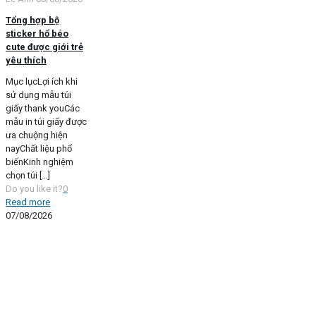
Tổng hợp bộ
sticker hổ béo
cute được giới trẻ
yêu thích
Mục lụcLợi ích khi
sử dụng mẫu túi
giấy thank youCác
mẫu in túi giấy được
ưa chuộng hiện
nayChất liệu phổ
biếnKinh nghiệm
chọn túi
[…]
Do you like it?
0
Read more
07/08/2026