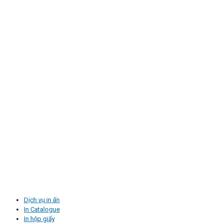
Dịch vụ in ấn
In Catalogue
In hộp giấy