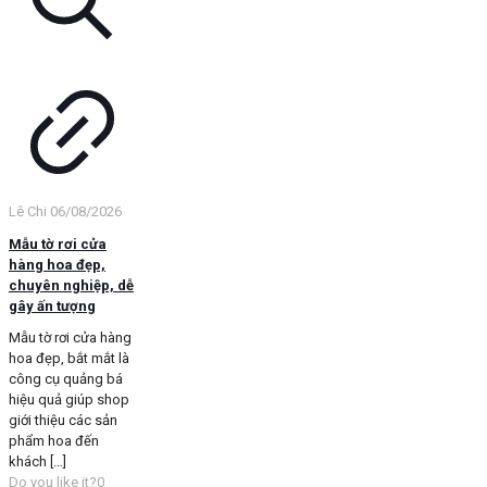
Lê Chi
06/08/2026
Mẫu tờ rơi cửa
hàng hoa đẹp,
chuyên nghiệp, dễ
gây ấn tượng
Mẫu tờ rơi cửa hàng
hoa đẹp, bắt mắt là
công cụ quảng bá
hiệu quả giúp shop
giới thiệu các sản
phẩm hoa đến
khách
[…]
Do you like it?
0