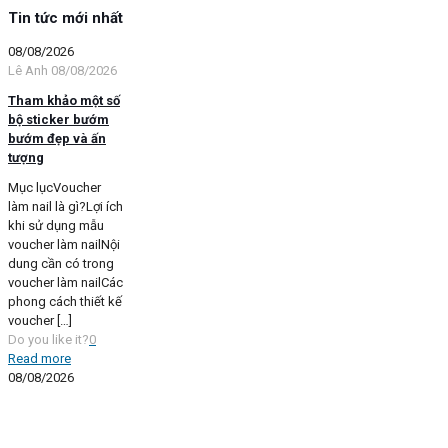
Tin tức mới nhất
08/08/2026
Lê Anh
08/08/2026
Tham khảo một số
bộ sticker bướm
bướm đẹp và ấn
tượng
Mục lụcVoucher
làm nail là gì?Lợi ích
khi sử dụng mẫu
voucher làm nailNội
dung cần có trong
voucher làm nailCác
phong cách thiết kế
voucher
[…]
Do you like it?
0
Read more
08/08/2026