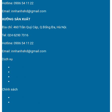
Hotline: 0936 54 11 22
Email: innhanhshd@gmail.com
XƯỞNG SẢN XUẤT
Địa chỉ: 460 Trần Quý Cáp, Q.Đống Đa, Hà Nội.
Tel: 024 6293 7316
Hotline: 0936 54 11 22
Email: innhanhshd@gmail.com
Dịch vụ
In túi giấy
In hộp giấy
In tem nhãn
Dịch vụ in ấn
Chính sách
Chính sách quy định chung
Chính sách bảo mật thông tin