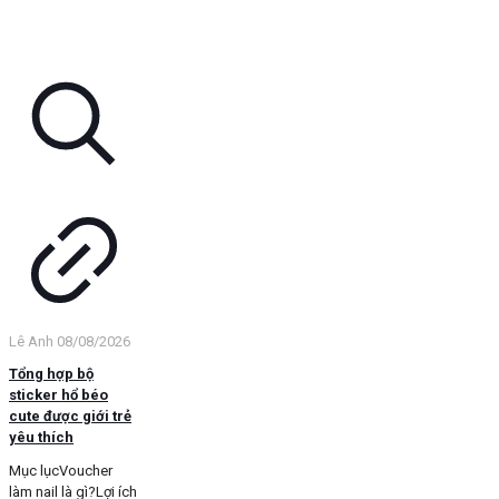
Lê Anh
08/08/2026
Tổng hợp bộ
sticker hổ béo
cute được giới trẻ
yêu thích
Mục lụcVoucher
làm nail là gì?Lợi ích