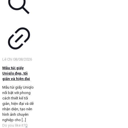
Lê Chi
08/08/2026
Mẫu túi giấy
Uniqlo đẹp, tối
giản và hiện đại
Mẫu túi giấy Uniqlo
nổi bật với phong
cách thiết kế tối
giản, hiện đại và dễ
nhận diện, tạo nên
hình ảnh chuyên
nghiệp cho
[…]
Do you like it?
0