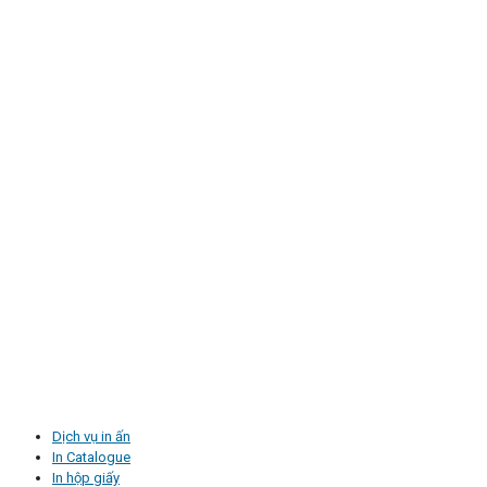
Dịch vụ in ấn
In Catalogue
In hộp giấy