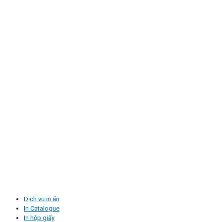
Dịch vụ in ấn
In Catalogue
In hộp giấy