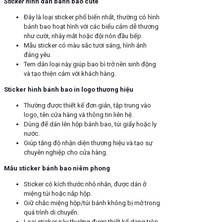
Sticker h
ình dán bánh bao cute
Đây là loại sticker phổ biến nhất, thường có hình
bánh bao hoạt hình với các biểu cảm dễ thương
như cười, nháy mắt hoặc đội nón đầu bếp.
Mẫu sticker có màu sắc tươi sáng, hình ảnh
đáng yêu.
Tem dán loại này giúp bao bì trở nên sinh động
và tạo thiện cảm với khách hàng.
Sticker hình bánh bao in logo thương hiệu
Thường được thiết kế đơn giản, tập trung vào
logo, tên cửa hàng và thông tin liên hệ.
Dùng để dán lên hộp bánh bao, túi giấy hoặc ly
nước.
Giúp tăng độ nhận diện thương hiệu và tạo sự
chuyên nghiệp cho cửa hàng.
Mẫu sticker bánh bao niêm phong
Sticker có kích thước nhỏ nhắn, được dán ở
miệng túi hoặc nắp hộp.
Giữ chắc miệng hộp/túi bánh không bị mở trong
quá trình di chuyển.
Loại sticker này thường được thiết kế dạng tròn