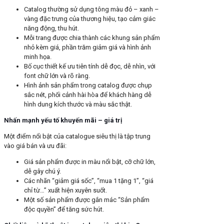
Catalog thường sử dụng tông màu đỏ – xanh –
vàng đặc trưng của thương hiệu, tạo cảm giác
năng động, thu hút.
Mỗi trang được chia thành các khung sản phẩm
nhỏ kèm giá, phần trăm giảm giá và hình ảnh
minh họa.
Bố cục thiết kế ưu tiên tính dễ đọc, dễ nhìn, với
font chữ lớn và rõ ràng.
Hình ảnh sản phẩm trong catalog được chụp
sắc nét, phối cảnh hài hòa để khách hàng dễ
hình dung kích thước và màu sắc thật.
Nhấn mạnh yếu tố khuyến mãi – giá trị
Một điểm nổi bật của catalogue siêu thị là tập trung
vào giá bán và ưu đãi:
Giá sản phẩm được in màu nổi bật, cỡ chữ lớn,
dễ gây chú ý.
Các nhãn “giảm giá sốc”, “mua 1 tặng 1”, “giá
chỉ từ…” xuất hiện xuyên suốt.
Một số sản phẩm được gắn mác “Sản phẩm
độc quyền” để tăng sức hút.