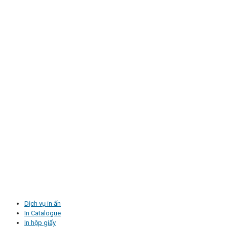
Dịch vụ in ấn
In Catalogue
In hộp giấy