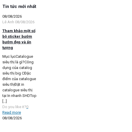
Tin tức mới nhất
08/08/2026
Lê Anh
08/08/2026
Tham khảo một số
bộ sticker bướm
bướm đẹp và ấn
tượng
Mục lụcCatalogue
siêu thị là gì?Công
dụng của catalog
siêu thị big CĐặc
điểm của catalogue
siêu thịĐặt in
catalogue siêu thị
tại In nhanh SHDTop
[…]
Do you like it?
0
Read more
08/08/2026